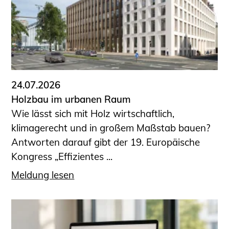
Sachkundige für Zustands- und
Funktionsprüfung privater
Abwasserleitungen
Vereinbarungen mit
Ingenieurkammern
Büronachfolge
24.07.2026
Zusatzqualifikationen
Holzbau im urbanen Raum
Geschützter Bereich
Wie lässt sich mit Holz wirtschaftlich,
klimagerecht und in großem Maßstab bauen?
Informationen für Auftraggeber und
Antworten darauf gibt der 19. Europäische
Verbraucher
Kongress „Effizientes ...
Ingenieursuche (Mitglieder der IK-Bau
NRW)
Meldung lesen
Fachlisten
Bauherren-ABC
Informationen für Schülerinnen,