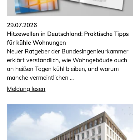
Informationen für Fortbildungsträger
Anträge, Anzeigen, Formulare
29.07.2026
Fortbildung/Seminare
Hitzewellen in Deutschland: Praktische Tipps
Informationen für Ingenieurinnen
für kühle Wohnungen
und Ingenieure
Neuer Ratgeber der Bundesingenieurkammer
Recht
erklärt verständlich, wie Wohngebäude auch
Planungswettbewerbe
an heißen Tagen kühl bleiben, und warum
Publikationen
manche vermeintlichen ...
Stellenbörse
Meldung lesen
Staatlich anerkannte Sachverständige
Öffentlich bestellte und vereidigte
Sachverständige
Prüfsachverständige
Qualifizierte Tragwerksplaner/-innen
Bauvorlageberechtigte