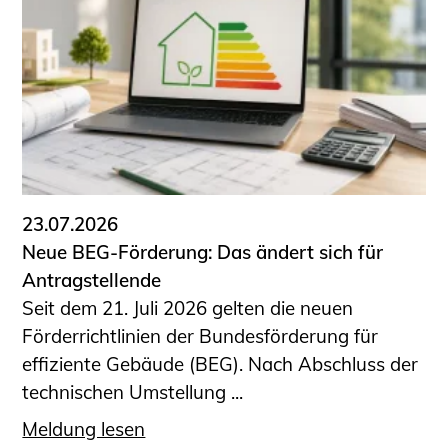
Schüler und Studierende
Projekte für Schülerinnen und Schüler
START.ING. Das Studierenden Praxis-
Programm
Wissenswertes für Studierende
Wettbewerbe für Studierende
BLING.BLING.
Kammer Newsletter
23.07.2026
Presse
Neue BEG-Förderung: Das ändert sich für
Antragstellende
Kontakt und Anfahrt
Seit dem 21. Juli 2026 gelten die neuen
Impressum
Förderrichtlinien der Bundesförderung für
Datenschutz
effiziente Gebäude (BEG). Nach Abschluss der
technischen Umstellung ...
Ingenieurakademie West
Meldung lesen