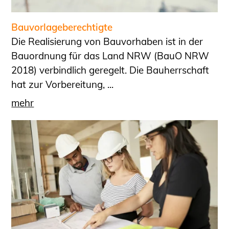
Schüler und Studierende
Projekte für Schülerinnen und Schüler
Bauvorlageberechtigte
START.ING. Das Studierenden Praxis-
Die Realisierung von Bauvorhaben ist in der
Programm
Bauordnung für das Land NRW (BauO NRW
Wissenswertes für Studierende
2018) verbindlich geregelt. Die Bauherrschaft
Wettbewerbe für Studierende
hat zur Vorbereitung, ...
BLING.BLING.
mehr
Kammer Newsletter
Presse
Kontakt und Anfahrt
Impressum
Datenschutz
Ingenieurakademie West