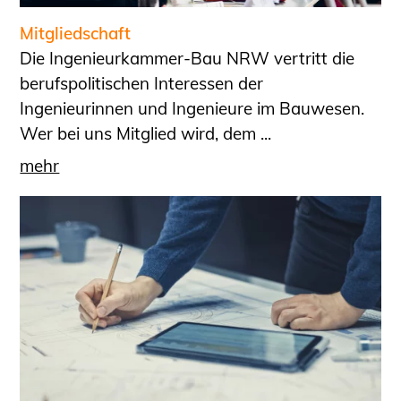
Sachkundige für Zustands- und
Mitgliedschaft
Funktionsprüfung privater
Die Ingenieurkammer-Bau NRW vertritt die
Abwasserleitungen
berufspolitischen Interessen der
Vereinbarungen mit
Ingenieurinnen und Ingenieure im Bauwesen.
Ingenieurkammern
Wer bei uns Mitglied wird, dem ...
Büronachfolge
Zusatzqualifikationen
mehr
Geschützter Bereich
Informationen für Auftraggeber und
Verbraucher
Ingenieursuche (Mitglieder der IK-Bau
NRW)
Fachlisten
Bauherren-ABC
Informationen für Schülerinnen,