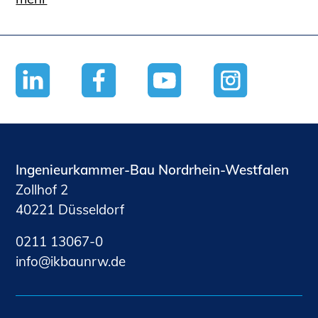
Ingenieurkammer-Bau Nordrhein-Westfalen
Zollhof 2
40221 Düsseldorf
0211 13067-0
nf
kb
nrw
d