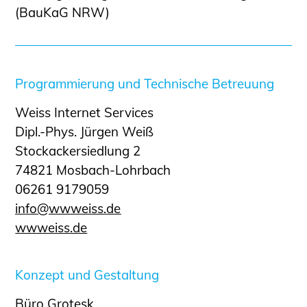
Sachkundige für Zustands- und
(BauKaG NRW)
Funktionsprüfung privater
Abwasserleitungen
Vereinbarungen mit
Programmierung und Technische Betreuung
Ingenieurkammern
Büronachfolge
Weiss Internet Services
Zusatzqualifikationen
Dipl.-Phys. Jürgen Weiß
Geschützter Bereich
Stockackersiedlung 2
74821 Mosbach-Lohrbach
Informationen für Auftraggeber und
06261 9179059
Verbraucher
nf
www
ss
d
Ingenieursuche (Mitglieder der IK-Bau
wwweiss.de
NRW)
Fachlisten
Bauherren-ABC
Konzept und Gestaltung
Informationen für Schülerinnen,
Büro Grotesk