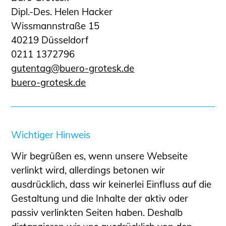
Schüler und Studierende
Dipl.-Des. Helen Hacker
Projekte für Schülerinnen und Schüler
Wissmannstraße 15
START.ING. Das Studierenden Praxis-
40219 Düsseldorf
Programm
0211 1372796
Wissenswertes für Studierende
g
t
nt
g
b
r
-gr
t
sk
d
Wettbewerbe für Studierende
buero-grotesk.de
BLING.BLING.
Kammer Newsletter
Presse
Wichtiger Hinweis
Kontakt und Anfahrt
Wir begrüßen es, wenn unsere Webseite
Impressum
verlinkt wird, allerdings betonen wir
Datenschutz
ausdrücklich, dass wir keinerlei Einfluss auf die
Ingenieurakademie West
Gestaltung und die Inhalte der aktiv oder
passiv verlinkten Seiten haben. Deshalb