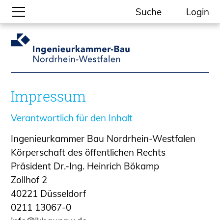
Suche
Login
Gesellschaftliche Themen
Aktuelle Meldungen
Kammer-Themen
Impressum
Kein Ding ohne ING.
Ingenieurkammer-Bau NRW
Verantwortlich für den Inhalt
Willkommen bei der Kammer
Ingenieurkammer Bau Nordrhein-Westfalen
Aufgaben
Körperschaft des öffentlichen Rechts
Gremien
Präsident Dr.-Ing. Heinrich Bökamp
Geschäftsstelle
Zollhof 2
Mitgliedschaft
40221 Düsseldorf
Veranstaltungsformate
0211 13067-0
Unsere Publikationen