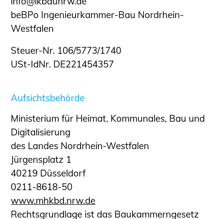
info@ikbaunrw.de
Informationen für Fortbildungsträger
beBPo Ingenieurkammer-Bau Nordrhein-
Anträge, Anzeigen, Formulare
Westfalen
Fortbildung/Seminare
Steuer-Nr. 106/5773/1740
Informationen für Ingenieurinnen
USt-IdNr. DE221454357
und Ingenieure
Recht
Aufsichtsbehörde
Planungswettbewerbe
Publikationen
Ministerium für Heimat, Kommunales, Bau und
Stellenbörse
Digitalisierung
Staatlich anerkannte Sachverständige
des Landes Nordrhein-Westfalen
Öffentlich bestellte und vereidigte
Jürgensplatz 1
Sachverständige
40219 Düsseldorf
Prüfsachverständige
0211-8618-50
Qualifizierte Tragwerksplaner/-innen
www.mhkbd.nrw.de
Bauvorlageberechtigte
Rechtsgrundlage ist das Baukammerngesetz