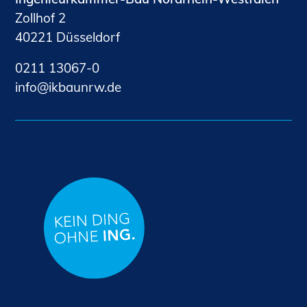
Zollhof 2
40221 Düsseldorf
0211 13067-0
nf
kb
nrw
d