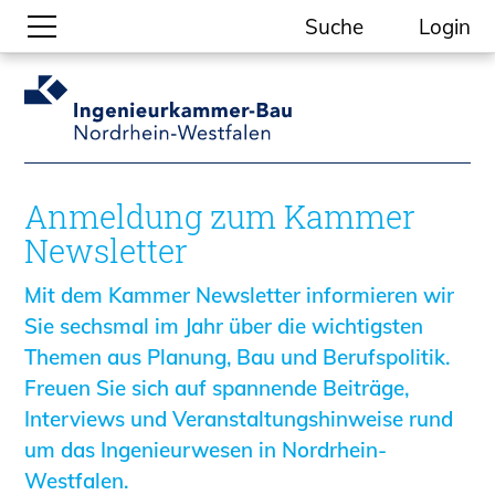
Suche
Login
Gesellschaftliche Themen
Aktuelle Meldungen
Kammer-Themen
Anmeldung zum Kammer
Kein Ding ohne ING.
Newsletter
Ingenieurkammer-Bau NRW
Willkommen bei der Kammer
Mit dem Kammer Newsletter informieren wir
Aufgaben
Sie sechsmal im Jahr über die wichtigsten
Gremien
Themen aus Planung, Bau und Berufspolitik.
Geschäftsstelle
Freuen Sie sich auf spannende Beiträge,
Mitgliedschaft
Interviews und Veranstaltungshinweise rund
Veranstaltungsformate
um das Ingenieurwesen in Nordrhein-
Unsere Publikationen
Westfalen.