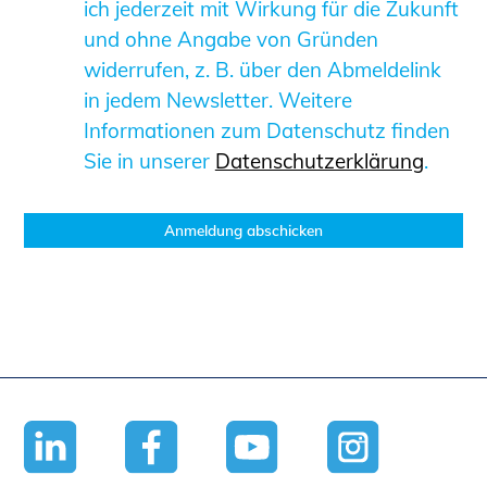
ich jederzeit mit Wirkung für die Zukunft
Schüler und Studierende
und ohne Angabe von Gründen
Projekte für Schülerinnen und Schüler
widerrufen, z. B. über den Abmeldelink
START.ING. Das Studierenden Praxis-
in jedem Newsletter. Weitere
Programm
Informationen zum Datenschutz finden
Wissenswertes für Studierende
Sie in unserer
Datenschutzerklärung
.
Wettbewerbe für Studierende
BLING.BLING.
Kammer Newsletter
Presse
Kontakt und Anfahrt
Impressum
Datenschutz
Ingenieurakademie West