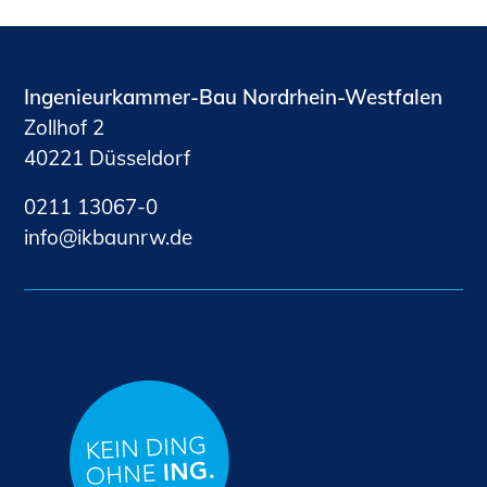
Ingenieurkammer-Bau Nordrhein-Westfalen
Zollhof 2
40221 Düsseldorf
0211 13067-0
nf
kb
nrw
d