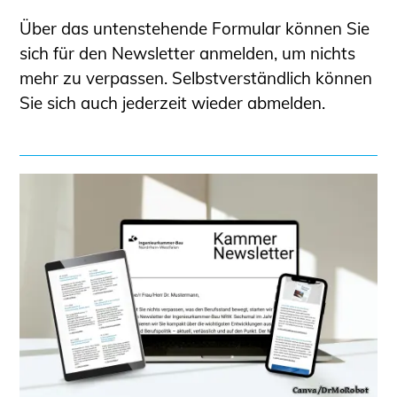
Informationen für Fortbildungsträger
Über das untenstehende Formular können Sie
Anträge, Anzeigen, Formulare
sich für den Newsletter anmelden, um nichts
Fortbildung/Seminare
mehr zu verpassen. Selbstverständlich können
Sie sich auch jederzeit wieder abmelden.
Informationen für Ingenieurinnen
und Ingenieure
Recht
Planungswettbewerbe
Publikationen
Stellenbörse
Staatlich anerkannte Sachverständige
Öffentlich bestellte und vereidigte
Sachverständige
Prüfsachverständige
Qualifizierte Tragwerksplaner/-innen
Bauvorlageberechtigte