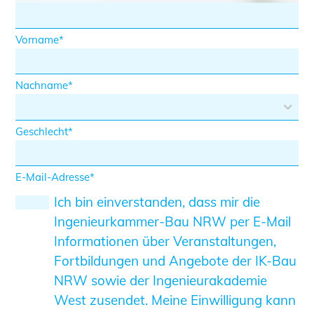
Sachkundige für Zustands- und
Funktionsprüfung privater
Vorname
Abwasserleitungen
Vereinbarungen mit
Nachname
Ingenieurkammern
Büronachfolge
Zusatzqualifikationen
Geschlecht
Geschützter Bereich
Informationen für Auftraggeber und
E-Mail-Adresse
Verbraucher
Ich bin einverstanden, dass mir die
Ingenieursuche (Mitglieder der IK-Bau
Ingenieurkammer-Bau NRW per E-Mail
NRW)
Informationen über Veranstaltungen,
Fachlisten
Fortbildungen und Angebote der IK-Bau
Bauherren-ABC
NRW sowie der Ingenieurakademie
West zusendet. Meine Einwilligung kann
Informationen für Schülerinnen,