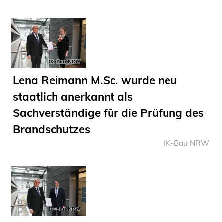
Informationen für Fortbildungsträger
Anträge, Anzeigen, Formulare
Fortbildung/Seminare
Informationen für Ingenieurinnen
und Ingenieure
Lena Reimann M.Sc. wurde neu
Recht
staatlich anerkannt als
Planungswettbewerbe
Sachverständige für die Prüfung des
Publikationen
Stellenbörse
Brandschutzes
IK-Bau NRW
Staatlich anerkannte Sachverständige
Öffentlich bestellte und vereidigte
Sachverständige
Prüfsachverständige
Qualifizierte Tragwerksplaner/-innen
Bauvorlageberechtigte