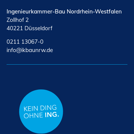
Ingenieurkammer-Bau Nordrhein-Westfalen
Zollhof 2
40221 Düsseldorf
0211 13067-0
nf
kb
nrw
d