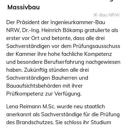
Schüler und Studierende
Massivbau
Projekte für Schülerinnen und Schüler
IK-Bau NRW
START.ING. Das Studierenden Praxis-
Der Präsident der Ingenieurkammer-Bau
Programm
NRW, Dr.-Ing. Heinrich Bökamp gratulierte als
Wissenswertes für Studierende
erster vor Ort und betonte, dass alle drei
Wettbewerbe für Studierende
Sachverständigen vor dem Prüfungsausschuss
BLING.BLING.
der Kammer ihre hohe fachliche Kompetenz
Kammer Newsletter
und besondere Berufserfahrung nachgewiesen
haben. Zukünftig stünden alle drei
Presse
Sachverständigen Bauherren und
Kontakt und Anfahrt
Bauaufsichtsbehörden mit ihrer
Impressum
Prüfkompetenz zur Verfügung.
Datenschutz
Lena Reimann M.Sc. wurde neu staatlich
Ingenieurakademie West
anerkannt als Sachverständige für die Prüfung
des Brandschutzes. Sie schloss ihr Studium