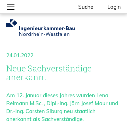
Suche
Login
Gesellschaftliche Themen
Aktuelle Meldungen
Kammer-Themen
24.01.2022
Kein Ding ohne ING.
Neue Sachverständige
Ingenieurkammer-Bau NRW
Willkommen bei der Kammer
anerkannt
Aufgaben
Gremien
Am 12. Januar dieses Jahres wurden Lena
Geschäftsstelle
Reimann M.Sc. , Dipl.-Ing. Jörn Josef Maur und
Mitgliedschaft
Dr.-Ing. Carsten Siburg neu staatlich
Veranstaltungsformate
anerkannt als Sachverständige.
Unsere Publikationen