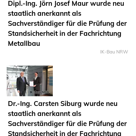
Dipl.-Ing. Jörn Josef Maur wurde neu
Sachkundige für Zustands- und
staatlich anerkannt als
Funktionsprüfung privater
Abwasserleitungen
Sachverständiger für die Prüfung der
Vereinbarungen mit
Standsicherheit in der Fachrichtung
Ingenieurkammern
Metallbau
Büronachfolge
IK-Bau NRW
Zusatzqualifikationen
Geschützter Bereich
Informationen für Auftraggeber und
Verbraucher
Ingenieursuche (Mitglieder der IK-Bau
NRW)
Dr.-Ing. Carsten Siburg wurde neu
Fachlisten
staatlich anerkannt als
Bauherren-ABC
Sachverständiger für die Prüfung der
Informationen für Schülerinnen,
Standsicherheit in der Fachrichtung