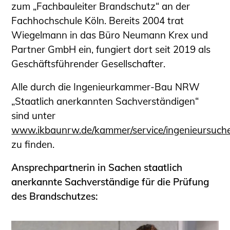
zum „Fachbauleiter Brandschutz“ an der
Sachkundige für Zustands- und
Fachhochschule Köln. Bereits 2004 trat
Funktionsprüfung privater
Wiegelmann in das Büro Neumann Krex und
Abwasserleitungen
Partner GmbH ein, fungiert dort seit 2019 als
Vereinbarungen mit
Geschäftsführender Gesellschafter.
Ingenieurkammern
Büronachfolge
Alle durch die Ingenieurkammer-Bau NRW
Zusatzqualifikationen
„Staatlich anerkannten Sachverständigen“
Geschützter Bereich
sind unter
www.ikbaunrw.de/kammer/service/ingenieursuch
Informationen für Auftraggeber und
zu finden.
Verbraucher
Ingenieursuche (Mitglieder der IK-Bau
Ansprechpartnerin in Sachen staatlich
NRW)
anerkannte Sachverständige für die Prüfung
Fachlisten
des Brandschutzes:
Bauherren-ABC
Informationen für Schülerinnen,