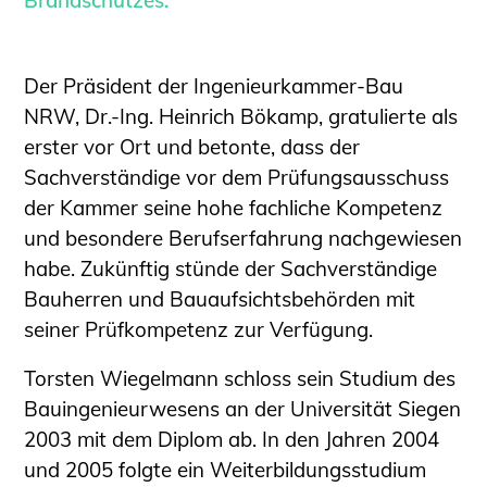
Informationen für Fortbildungsträger
Anträge, Anzeigen, Formulare
Der Präsident der Ingenieurkammer-Bau
Fortbildung/Seminare
NRW, Dr.-Ing. Heinrich Bökamp, gratulierte als
Informationen für Ingenieurinnen und
erster vor Ort und betonte, dass der
Ingenieure
Sachverständige vor dem Prüfungsausschuss
Recht
der Kammer seine hohe fachliche Kompetenz
Planungswettbewerbe
und besondere Berufserfahrung nachgewiesen
Publikationen
habe. Zukünftig stünde der Sachverständige
Stellenbörse
Bauherren und Bauaufsichtsbehörden mit
Staatlich anerkannte Sachverständige
seiner Prüfkompetenz zur Verfügung.
Öffentlich bestellte und vereidigte
Torsten Wiegelmann schloss sein Studium des
Sachverständige
Bauingenieurwesens an der Universität Siegen
Prüfsachverständige
2003 mit dem Diplom ab. In den Jahren 2004
Qualifizierte Tragwerksplaner/-innen
und 2005 folgte ein Weiterbildungsstudium
Bauvorlageberechtigte