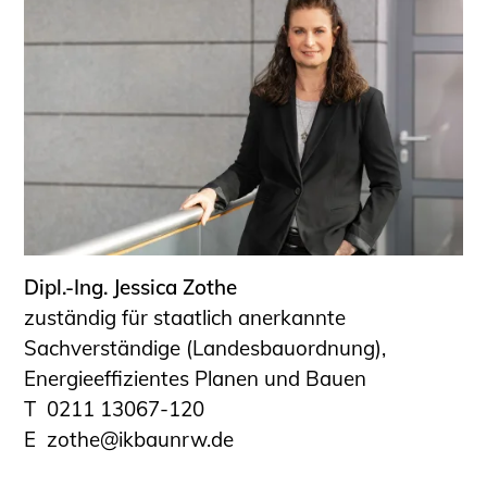
Schüler und Studierende
Projekte für Schülerinnen und Schüler
START.ING. Das Studierenden Praxis-
Programm
Wissenswertes für Studierende
Wettbewerbe für Studierende
BLING.BLING.
Kammer Newsletter
Presse
Dipl.-Ing. Jessica Zothe
Kontakt und Anfahrt
zuständig für staatlich anerkannte
Sachverständige (Landesbauordnung),
Impressum
Energieeffizientes Planen und Bauen
Datenschutz
0211 13067-120
Ingenieurakademie West
zothe@ikbaunrw.de