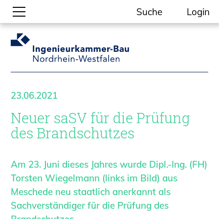
Suche
Login
Gesellschaftliche Themen
Aktuelle Meldungen
Kammer-Themen
23.06.2021
Kein Ding ohne ING.
Neuer saSV für die Prüfung
Ingenieurkammer-Bau NRW
Willkommen bei der Kammer
des Brandschutzes
Aufgaben
Gremien
Am 23. Juni dieses Jahres wurde Dipl.-Ing. (FH)
Geschäftsstelle
Torsten Wiegelmann (links im Bild) aus
Mitgliedschaft
Meschede neu staatlich anerkannt als
Veranstaltungsformate
Sachverständiger für die Prüfung des
Unsere Publikationen
Brandschutzes.