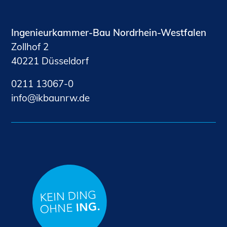
Ingenieurkammer-Bau Nordrhein-Westfalen
Zollhof 2
40221 Düsseldorf
0211 13067-0
nf
kb
nrw
d