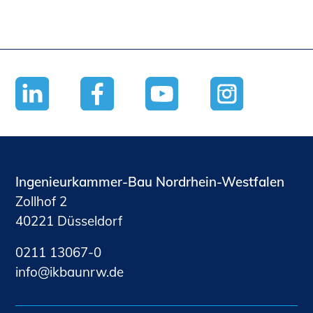
Ingenieurkammer-Bau Nordrhein-Westfalen
Zollhof 2
40221 Düsseldorf
0211 13067-0
nf
kb
nrw
d