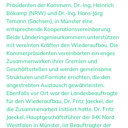
Sachkundige für Zustands- und
Präsidenten der Kammern, Dr.-Ing. Heinrich
Funktionsprüfung privater
Bökamp (NRW) und Dr.-Ing. Hans-Jörg
Abwasserleitungen
Temann (Sachsen), in Münster eine
Vereinbarungen mit
entsprechende Kooperationsvereinbarung.
Ingenieurkammern
Beide Länderingenieurkammern unterstützen
Büronachfolge
mit vereinten Kräften den Wiederaufbau. Die
Zusatzqualifikationen
Kammerpräsidenten vereinbarten ein enges
Zusammenwirken ihrer Gremien und
Geschützter Bereich
Geschäftsstellen und werden gemeinsame
Informationen für Auftraggeber und
Strukturen und Formate errichten, die den
Verbraucher
angestrebten Austausch gewährleisten.
Ingenieursuche (Mitglieder der IK-Bau
Ebenfalls vor Ort war der Landesbeauftragte
NRW)
für den Wiederaufbau, Dr. Fritz Jaeckel, der
Fachlisten
die Zusammenarbeit initiiert hatte. Dr. Fritz
Bauherren-ABC
Jaeckel, Hauptgeschäftsführer der IHK Nord
Informationen für Schülerinnen,
Westfalen in Münster, ist Beauftragter der