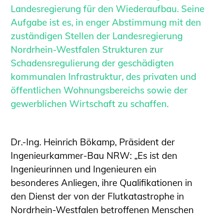
Schüler und Studierende
Landesregierung für den Wiederaufbau. Seine
Projekte für Schülerinnen und Schüler
Aufgabe ist es, in enger Abstimmung mit den
START.ING. Das Studierenden Praxis-
zuständigen Stellen der Landesregierung
Programm
Nordrhein-Westfalen Strukturen zur
Wissenswertes für Studierende
Schadensregulierung der geschädigten
Wettbewerbe für Studierende
kommunalen Infrastruktur, des privaten und
BLING.BLING.
öffentlichen Wohnungsbereichs sowie der
Kammer Newsletter
gewerblichen Wirtschaft zu schaffen.
Presse
Kontakt und Anfahrt
Dr.-Ing. Heinrich Bökamp, Präsident der
Impressum
Ingenieurkammer-Bau NRW:
„Es ist den
Ingenieurinnen und Ingenieuren ein
Datenschutz
besonderes Anliegen, ihre Qualifikationen in
Ingenieurakademie West
den Dienst der von der Flutkatastrophe in
Nordrhein-Westfalen betroffenen Menschen