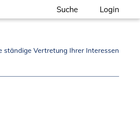
Suche
Login
Geschützter Bereich
Informationen für
e ständige Vertretung Ihrer Interessen
Auftraggeber und
Verbraucher
Ingenieursuche
(Mitglieder der IK-Bau
NRW)
Fachlisten
Bauherren-ABC