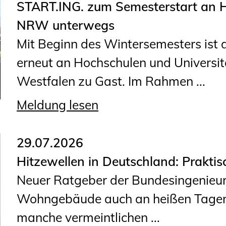
START.ING. zum Semesterstart an H
Geschäftsstelle
NRW unterwegs
Mitgliedschaft
Mit Beginn des Wintersemesters is
Veranstaltungsformate
erneut an Hochschulen und Universit
Unsere Publikationen
Westfalen zu Gast. Im Rahmen ...
Informationen für
Fortbildungsträger
Meldung lesen
Anträge, Anzeigen, Formulare
29.07.2026
Fortbildung/Seminare
Hitzewellen in Deutschland: Prakti
Neuer Ratgeber der Bundesingenieur
Informationen für
Wohngebäude auch an heißen Tagen
Ingenieurinnen und Ingenieure
manche vermeintlichen ...
Recht