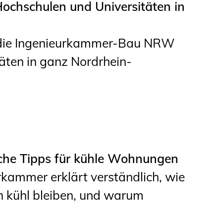
ochschulen und Universitäten in
Informationen für
Schülerinnen, Schüler
t die Ingenieurkammer-Bau NRW
und Studierende
äten in ganz Nordrhein-
Projekte für
Schülerinnen und
Schüler
START.ING. Das
Studierenden Praxis-
sche Tipps für kühle Wohnungen
Programm
kammer erklärt verständlich, wie
Wissenswertes für
 kühl bleiben, und warum
Studierende
Wettbewerbe für