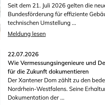
Sachkundige für Zustands- und
Seit dem 21. Juli 2026 gelten die neu
Funktionsprüfung privater
Bundesförderung für effiziente Gebä
Abwasserleitungen
technischen Umstellung ...
Vereinbarungen mit
Meldung lesen
Ingenieurkammern
Büronachfolge
Zusatzqualifikationen
22.07.2026
Wie Vermessungsingenieure und D
für die Zukunft dokumentieren
Der Xantener Dom zählt zu den bed
Nordrhein-Westfalens. Seine Erhaltun
Dokumentation der ...