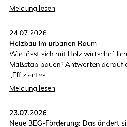
Planungswettbewerbe
Meldung lesen
Publikationen
Stellenbörse
24.07.2026
Holzbau im urbanen Raum
Staatlich anerkannte
Wie lässt sich mit Holz wirtschaftli
Sachverständige
Maßstab bauen? Antworten darauf gi
Öffentlich bestellte und
„Effizientes ...
vereidigte Sachverständige
Prüfsachverständige
Meldung lesen
Qualifizierte Tragwerksplaner/-
innen
23.07.2026
Bauvorlageberechtigte
Neue BEG-Förderung: Das ändert sic