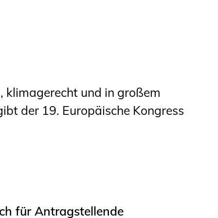
Studierende
BLING.BLING.
Kammer Newsletter
Presse
ch, klimagerecht und in großem
Kontakt und Anfahrt
bt der 19. Europäische Kongress
Impressum
Datenschutz
Ingenieurakademie
West
h für Antragstellende