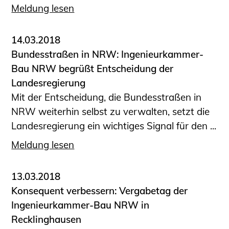
Informationen für Fortbildungsträger
Meldung lesen
Anträge, Anzeigen, Formulare
14.03.2018
Fortbildung/Seminare
Bundesstraßen in NRW: Ingenieurkammer-
Informationen für Ingenieurinnen
Bau NRW begrüßt Entscheidung der
und Ingenieure
Landesregierung
Recht
Mit der Entscheidung, die Bundesstraßen in
Planungswettbewerbe
NRW weiterhin selbst zu verwalten, setzt die
Publikationen
Landesregierung ein wichtiges Signal für den ...
Stellenbörse
Meldung lesen
Staatlich anerkannte Sachverständige
Öffentlich bestellte und vereidigte
13.03.2018
Sachverständige
Konsequent verbessern: Vergabetag der
Prüfsachverständige
Ingenieurkammer-Bau NRW in
Qualifizierte Tragwerksplaner/-innen
Recklinghausen
Bauvorlageberechtigte