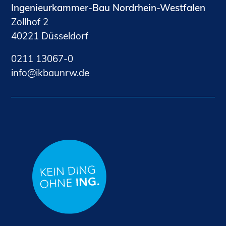
Ingenieurkammer-Bau Nordrhein-Westfalen
Zollhof 2
40221 Düsseldorf
0211 13067-0
nf
kb
nrw
d