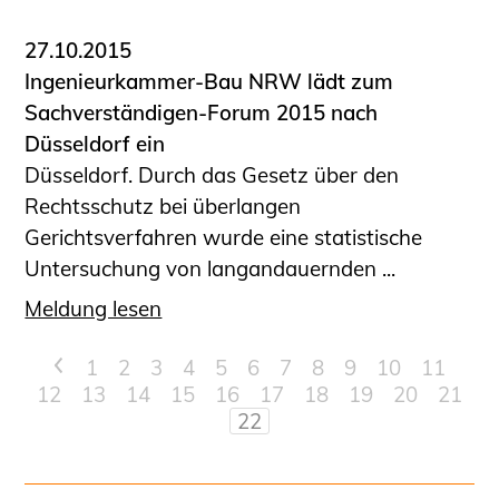
27.10.2015
Ingenieurkammer-Bau NRW lädt zum
Sachverständigen-Forum 2015 nach
Düsseldorf ein
Düsseldorf. Durch das Gesetz über den
Rechtsschutz bei überlangen
Gerichtsverfahren wurde eine statistische
Untersuchung von langandauernden ...
Meldung lesen
<
1
2
3
4
5
6
7
8
9
10
11
12
13
14
15
16
17
18
19
20
21
22