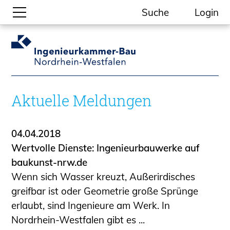
Suche
Login
Gesellschaftliche Themen
Aktuelle Meldungen
Kammer-Themen
Aktuelle Meldungen
Kein Ding ohne ING.
Ingenieurkammer-Bau NRW
04.04.2018
Willkommen bei der Kammer
Wertvolle Dienste: Ingenieurbauwerke auf
Aufgaben
baukunst-nrw.de
Gremien
Wenn sich Wasser kreuzt, Außerirdisches
Geschäftsstelle
greifbar ist oder Geometrie große Sprünge
Mitgliedschaft
erlaubt, sind Ingenieure am Werk. In
Veranstaltungsformate
Nordrhein-Westfalen gibt es ...
Unsere Publikationen