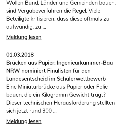
Wollen Bund, Länder und Gemeinden bauen,
Sachkundige für Zustands- und
sind Vergabeverfahren die Regel. Viele
Funktionsprüfung privater
Beteiligte kritisieren, dass diese oftmals zu
Abwasserleitungen
aufwändig, zu ...
Vereinbarungen mit
Ingenieurkammern
Meldung lesen
Büronachfolge
Zusatzqualifikationen
01.03.2018
Geschützter Bereich
Brücken aus Papier: Ingenieurkammer-Bau
NRW nominiert Finalisten für den
Informationen für Auftraggeber und
Landesentscheid im Schülerwettbewerb
Verbraucher
Eine Miniaturbrücke aus Papier oder Folie
Ingenieursuche (Mitglieder der IK-Bau
bauen, die ein Kilogramm Gewicht trägt?
NRW)
Dieser technischen Herausforderung stellten
Fachlisten
sich jetzt rund 300 ...
Bauherren-ABC
Meldung lesen
Informationen für Schülerinnen,