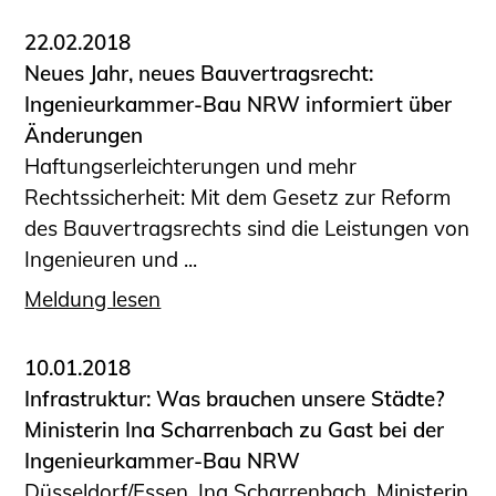
Schüler und Studierende
Projekte für Schülerinnen und Schüler
22.02.2018
START.ING. Das Studierenden Praxis-
Neues Jahr, neues Bauvertragsrecht:
Programm
Ingenieurkammer-Bau NRW informiert über
Wissenswertes für Studierende
Änderungen
Wettbewerbe für Studierende
Haftungserleichterungen und mehr
BLING.BLING.
Rechtssicherheit: Mit dem Gesetz zur Reform
des Bauvertragsrechts sind die Leistungen von
Kammer Newsletter
Ingenieuren und ...
Presse
Meldung lesen
Kontakt und Anfahrt
Impressum
10.01.2018
Datenschutz
Infrastruktur: Was brauchen unsere Städte?
Ministerin Ina Scharrenbach zu Gast bei der
Ingenieurakademie West
Ingenieurkammer-Bau NRW
Düsseldorf/Essen. Ina Scharrenbach, Ministerin