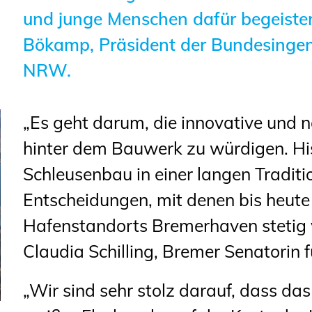
Sachkundige für Zustands- und
und junge Menschen dafür begeistern
Funktionsprüfung privater
Bökamp, Präsident der Bundesinge
Abwasserleitungen
NRW.
Vereinbarungen mit
Ingenieurkammern
„Es geht darum, die innovative und n
Büronachfolge
hinter dem Bauwerk zu würdigen. His
Zusatzqualifikationen
Schleusenbau in einer langen Tradi
Entscheidungen, mit denen bis heute
Hafenstandorts Bremerhaven stetig v
Claudia Schilling, Bremer Senatorin 
„Wir sind sehr stolz darauf, dass d