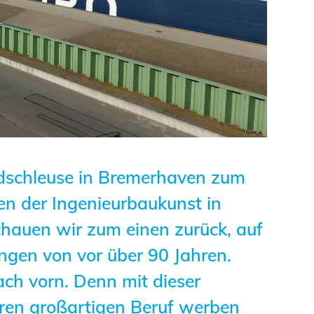
Studierende
BLING.BLING.
Kammer Newsletter
Presse
Kontakt und Anfahrt
ordschleuse in Bremerhaven zum
Impressum
en der Ingenieurbaukunst in
Datenschutz
hauen wir zum einen zurück, auf
ngen von vor über 90 Jahren.
Ingenieurakademie
ach vorn. Denn mit dieser
West
ren großartigen Beruf werben