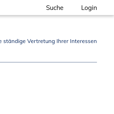
Suche
Login
Geschützter Bereich
Informationen für
e ständige Vertretung Ihrer Interessen
Auftraggeber und
Verbraucher
Ingenieursuche
(Mitglieder der IK-Bau
NRW)
Fachlisten
Bauherren-ABC