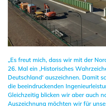
Planungswettbewerbe
Publikationen
Stellenbörse
Staatlich anerkannte
Sachverständige
Öffentlich bestellte und
„Es freut mich, dass wir mit der N
vereidigte Sachverständige
26. Mal ein ‚Historisches Wahrzeich
Prüfsachverständige
Deutschland‘ auszeichnen. Damit sc
Qualifizierte Tragwerksplaner/-
die beeindruckenden Ingenieurleistu
innen
Gleichzeitig blicken wir aber auch n
Bauvorlageberechtigte
Auszeichnung möchten wir für unse