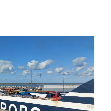
Informationen für
Schülerinnen, Schüler
und Studierende
Projekte für
Schülerinnen und
Schüler
START.ING. Das
Studierenden Praxis-
Programm
Wissenswertes für
Studierende
Wettbewerbe für