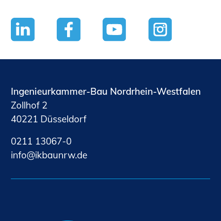
Ingenieurkammer-Bau Nordrhein-Westfalen
Zollhof 2
40221 Düsseldorf
0211 13067-0
nf
kb
nrw
d