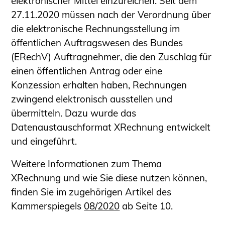
elektronischer Mittel einzureichen. Seit dem
Sachkundige für Zustands- und
27.11.2020 müssen nach der Verordnung über
Funktionsprüfung privater
die elektronische Rechnungsstellung im
Abwasserleitungen
öffentlichen Auftragswesen des Bundes
Vereinbarungen mit
(ERechV) Auftragnehmer, die den Zuschlag für
Ingenieurkammern
einen öffentlichen Antrag oder eine
Büronachfolge
Konzession erhalten haben, Rechnungen
Zusatzqualifikationen
zwingend elektronisch ausstellen und
Geschützter Bereich
übermitteln. Dazu wurde das
Datenaustauschformat XRechnung entwickelt
Informationen für Auftraggeber und
und eingeführt.
Verbraucher
Ingenieursuche (Mitglieder der IK-Bau
Weitere Informationen zum Thema
NRW)
XRechnung und wie Sie diese nutzen können,
Fachlisten
finden Sie im zugehörigen Artikel des
Bauherren-ABC
Kammerspiegels
08/2020
ab Seite 10.
Informationen für Schülerinnen,