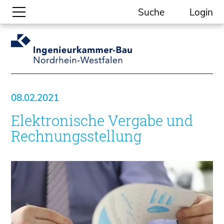
Suche
Login
Gesellschaftliche Themen
Aktuelle Meldungen
Kammer-Themen
08.02.2021
Kein Ding ohne ING.
Elektronische Vergabe und
Ingenieurkammer-Bau NRW
Willkommen bei der Kammer
Rechnungsstellung
Aufgaben
Gremien
Geschäftsstelle
Mitgliedschaft
Veranstaltungsformate
Unsere Publikationen