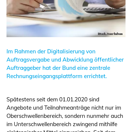
Informationen für Fortbildungsträger
Anträge, Anzeigen, Formulare
Fortbildung/Seminare
Informationen für Ingenieurinnen
und Ingenieure
Im Rahmen der Digitalisierung von
Recht
Auftragsvergabe und Abwicklung öffentlicher
Planungswettbewerbe
Auftraggeber hat der Bund eine zentrale
Publikationen
Rechnungseingangsplattform errichtet.
Stellenbörse
Staatlich anerkannte Sachverständige
Öffentlich bestellte und vereidigte
Spätestens seit dem 01.01.2020 sind
Sachverständige
Angebote und Teilnahmeanträge nicht nur im
Prüfsachverständige
Oberschwellenbereich, sondern nunmehr auch
Qualifizierte Tragwerksplaner/-innen
im Unterschwellenbereich zwingend mithilfe
Bauvorlageberechtigte