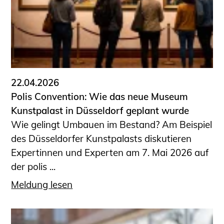
Sachkundige für Zustands- und
Funktionsprüfung privater
Abwasserleitungen
Vereinbarungen mit
Ingenieurkammern
Büronachfolge
22.04.2026
Zusatzqualifikationen
Polis Convention: Wie das neue Museum
Geschützter Bereich
Kunstpalast in Düsseldorf geplant wurde
Wie gelingt Umbauen im Bestand? Am Beispiel
Informationen für Auftraggeber und
des Düsseldorfer Kunstpalasts diskutieren
Verbraucher
Expertinnen und Experten am 7. Mai 2026 auf
Ingenieursuche (Mitglieder der IK-Bau
der polis ...
NRW)
Fachlisten
Meldung lesen
Bauherren-ABC
Informationen für Schülerinnen,