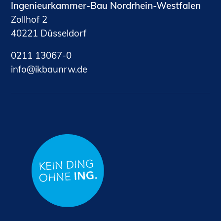
Ingenieurkammer-Bau Nordrhein-Westfalen
Zollhof 2
40221 Düsseldorf
0211 13067-0
nf
kb
nrw
d