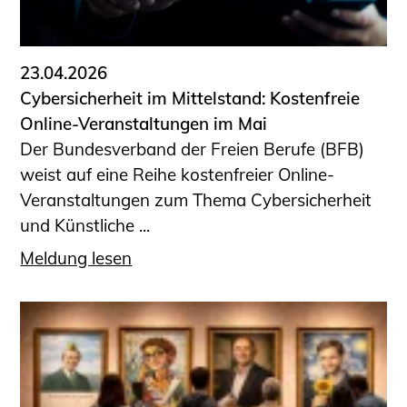
Informationen für Fortbildungsträger
Anträge, Anzeigen, Formulare
23.04.2026
Fortbildung/Seminare
Cybersicherheit im Mittelstand: Kostenfreie
Informationen für Ingenieurinnen
Online-Veranstaltungen im Mai
und Ingenieure
Der Bundesverband der Freien Berufe (BFB)
Recht
weist auf eine Reihe kostenfreier Online-
Planungswettbewerbe
Veranstaltungen zum Thema Cybersicherheit
Publikationen
und Künstliche ...
Stellenbörse
Meldung lesen
Staatlich anerkannte Sachverständige
Öffentlich bestellte und vereidigte
Sachverständige
Prüfsachverständige
Qualifizierte Tragwerksplaner/-innen
Bauvorlageberechtigte