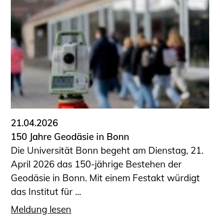
Schüler und Studierende
Projekte für Schülerinnen und Schüler
START.ING. Das Studierenden Praxis-
Programm
Wissenswertes für Studierende
Wettbewerbe für Studierende
BLING.BLING.
Kammer Newsletter
Presse
21.04.2026
150 Jahre Geodäsie in Bonn
Kontakt und Anfahrt
Die Universität Bonn begeht am Dienstag, 21.
Impressum
April 2026 das 150-jährige Bestehen der
Datenschutz
Geodäsie in Bonn. Mit einem Festakt würdigt
das Institut für ...
Ingenieurakademie West
Meldung lesen