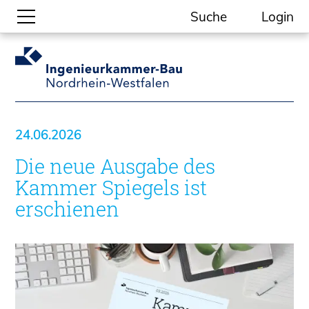
Suche
Login
Gesellschaftliche Themen
Aktuelle Meldungen
Kammer-Themen
24.06.2026
Kein Ding ohne ING.
Die neue Ausgabe des
Ingenieurkammer-Bau NRW
Willkommen bei der Kammer
Kammer Spiegels ist
Aufgaben
erschienen
Gremien
Geschäftsstelle
Mitgliedschaft
Veranstaltungsformate
Unsere Publikationen