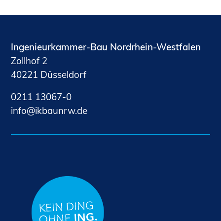
Ingenieurkammer-Bau Nordrhein-Westfalen
Zollhof 2
40221 Düsseldorf
0211 13067-0
nf
kb
nrw
d