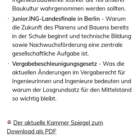
Schüler und Studierende
Baukultur wahrgenommen werden sollten.
Projekte für Schülerinnen und Schüler
J
unior.ING-Landesfinale in Berlin
- Warum
START.ING. Das Studierenden Praxis-
die Zukunft des Planens und Bauens bereits
Programm
in der Schule beginnt und technische Bildung
Wissenswertes für Studierende
sowie Nachwuchsförderung eine zentrale
Wettbewerbe für Studierende
gesellschaftliche Aufgabe ist.
BLING.BLING.
Vergabebeschleunigungsgesetz
- Was die
Kammer Newsletter
aktuellen Änderungen im Vergaberecht für
Presse
Ingenieurinnen und Ingenieure bedeuten und
Kontakt und Anfahrt
warum der Losgrundsatz für den Mittelstand
so wichtig bleibt.
Impressum
Datenschutz
Ingenieurakademie West
Der aktuelle Kammer Spiegel zum
Download als PDF