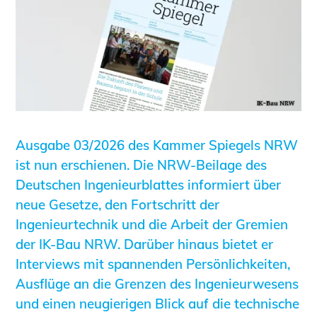
Informationen für Fortbildungsträger
Anträge, Anzeigen, Formulare
Fortbildung/Seminare
Informationen für Ingenieurinnen
und Ingenieure
Recht
Planungswettbewerbe
Ausgabe 03/2026 des Kammer Spiegels NRW
Publikationen
ist nun erschienen. Die NRW-Beilage des
Stellenbörse
Deutschen Ingenieurblattes informiert über
neue Gesetze, den Fortschritt der
Staatlich anerkannte Sachverständige
Ingenieurtechnik und die Arbeit der Gremien
Öffentlich bestellte und vereidigte
der IK-Bau NRW. Darüber hinaus bietet er
Sachverständige
Interviews mit spannenden Persönlichkeiten,
Prüfsachverständige
Ausflüge an die Grenzen des Ingenieurwesens
Qualifizierte Tragwerksplaner/-innen
und einen neugierigen Blick auf die technische
Bauvorlageberechtigte