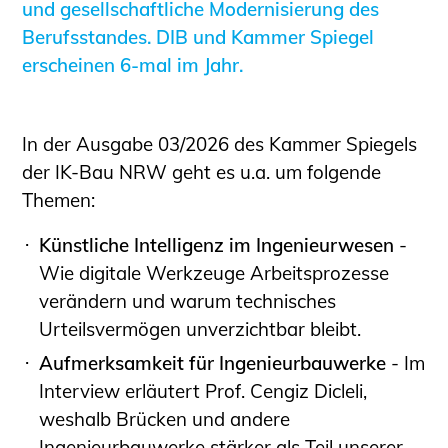
und gesellschaftliche Modernisierung des
Sachkundige für Zustands- und
Berufsstandes. DIB und Kammer Spiegel
Funktionsprüfung privater
erscheinen 6-mal im Jahr.
Abwasserleitungen
Vereinbarungen mit
Ingenieurkammern
In der Ausgabe 03/2026 des Kammer Spiegels
Büronachfolge
der IK-Bau NRW geht es u.a. um folgende
Zusatzqualifikationen
Themen:
Geschützter Bereich
Künstliche Intelligenz im Ingenieurwesen
-
Informationen für Auftraggeber und
Wie digitale Werkzeuge Arbeitsprozesse
Verbraucher
verändern und warum technisches
Ingenieursuche (Mitglieder der IK-Bau
Urteilsvermögen unverzichtbar bleibt.
NRW)
Aufmerksamkeit für Ingenieurbauwerke
- Im
Fachlisten
Interview erläutert Prof. Cengiz Dicleli,
Bauherren-ABC
weshalb Brücken und andere
Informationen für Schülerinnen,
Ingenieurbauwerke stärker als Teil unserer