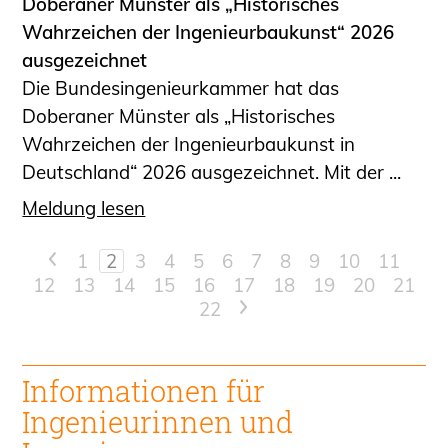
Doberaner Münster als „Historisches
Wahrzeichen der Ingenieurbaukunst“ 2026
ausgezeichnet
Die Bundesingenieurkammer hat das
Doberaner Münster als „Historisches
Wahrzeichen der Ingenieurbaukunst in
Deutschland“ 2026 ausgezeichnet. Mit der ...
Meldung lesen
<
1
2
3
4
5
6
7
8
9
10
11
12
13
14
15
16
17
18
19
20
21
22
>
Informationen für
Ingenieur
innen und