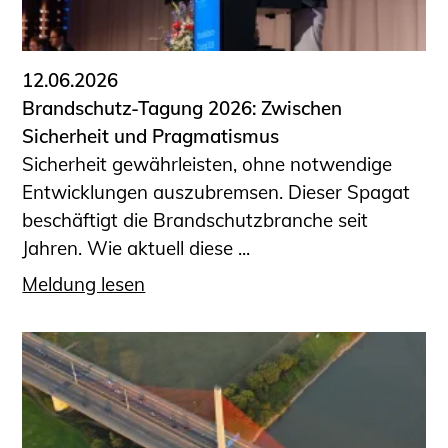
Informationen für Fortbildungsträger
Anträge, Anzeigen, Formulare
12.06.2026
Fortbildung/Seminare
Brandschutz-Tagung 2026: Zwischen
Informationen für Ingenieurinnen
Sicherheit und Pragmatismus
und Ingenieure
Sicherheit gewährleisten, ohne notwendige
Recht
Entwicklungen auszubremsen. Dieser Spagat
Planungswettbewerbe
beschäftigt die Brandschutzbranche seit
Publikationen
Jahren. Wie aktuell diese ...
Stellenbörse
Meldung lesen
Staatlich anerkannte Sachverständige
Öffentlich bestellte und vereidigte
Sachverständige
Prüfsachverständige
Qualifizierte Tragwerksplaner/-innen
Bauvorlageberechtigte