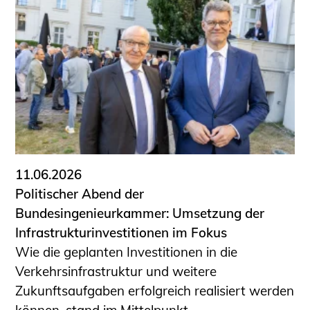
Schüler und Studierende
Projekte für Schülerinnen und Schüler
START.ING. Das Studierenden Praxis-
Programm
Wissenswertes für Studierende
Wettbewerbe für Studierende
BLING.BLING.
Kammer Newsletter
Presse
11.06.2026
Politischer Abend der
Kontakt und Anfahrt
Bundesingenieurkammer: Umsetzung der
Impressum
Infrastrukturinvestitionen im Fokus
Datenschutz
Wie die geplanten Investitionen in die
Verkehrsinfrastruktur und weitere
Ingenieurakademie West
Zukunftsaufgaben erfolgreich realisiert werden
können, stand im Mittelpunkt ...