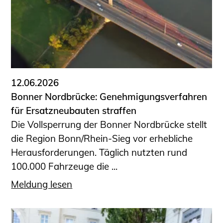
Sachkundige für Zustands- und
Funktionsprüfung privater
Abwasserleitungen
Vereinbarungen mit
Ingenieurkammern
Büronachfolge
12.06.2026
Zusatzqualifikationen
Bonner Nordbrücke: Genehmigungsverfahren
Geschützter Bereich
für Ersatzneubauten straffen
Die Vollsperrung der Bonner Nordbrücke stellt
Informationen für Auftraggeber und
die Region Bonn/Rhein-Sieg vor erhebliche
Verbraucher
Herausforderungen. Täglich nutzten rund
Ingenieursuche (Mitglieder der IK-Bau
100.000 Fahrzeuge die ...
NRW)
Fachlisten
Meldung lesen
Bauherren-ABC
Informationen für Schülerinnen,