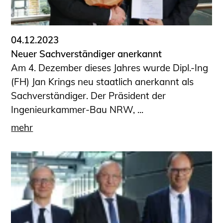
Informationen für Fortbildungsträger
Anträge, Anzeigen, Formulare
04.12.2023
Fortbildung/Seminare
Neuer Sachverständiger anerkannt
Informationen für Ingenieurinnen
Am 4. Dezember dieses Jahres wurde Dipl.-Ing
und Ingenieure
(FH) Jan Krings neu staatlich anerkannt als
Recht
Sachverständiger. Der Präsident der
Planungswettbewerbe
Ingenieurkammer-Bau NRW, ...
Publikationen
mehr
Stellenbörse
Staatlich anerkannte Sachverständige
Öffentlich bestellte und vereidigte
Sachverständige
Prüfsachverständige
Qualifizierte Tragwerksplaner/-innen
Bauvorlageberechtigte