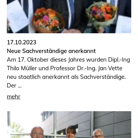
Sachkundige für Zustands- und
Funktionsprüfung privater
Abwasserleitungen
Vereinbarungen mit
Ingenieurkammern
17.10.2023
Büronachfolge
Neue Sachverständige anerkannt
Zusatzqualifikationen
Am 17. Oktober dieses Jahres wurden Dipl.-Ing
Geschützter Bereich
Thilo Müller und Professor Dr.-Ing. Jan Vette
neu staatlich anerkannt als Sachverständige.
Informationen für Auftraggeber und
Der ...
Verbraucher
Ingenieursuche (Mitglieder der IK-Bau
mehr
NRW)
Fachlisten
Bauherren-ABC
Informationen für Schülerinnen,