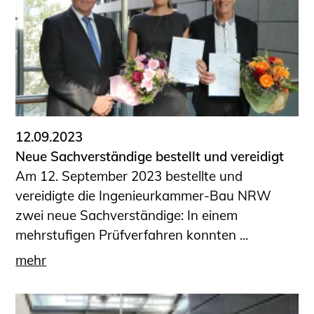
Schüler und Studierende
Projekte für Schülerinnen und Schüler
START.ING. Das Studierenden Praxis-
Programm
Wissenswertes für Studierende
Wettbewerbe für Studierende
BLING.BLING.
12.09.2023
Kammer Newsletter
Neue Sachverständige bestellt und vereidigt
Presse
Am 12. September 2023 bestellte und
vereidigte die Ingenieurkammer-Bau NRW
Kontakt und Anfahrt
zwei neue Sachverständige: In einem
Impressum
mehrstufigen Prüfverfahren konnten ...
Datenschutz
mehr
Ingenieurakademie West