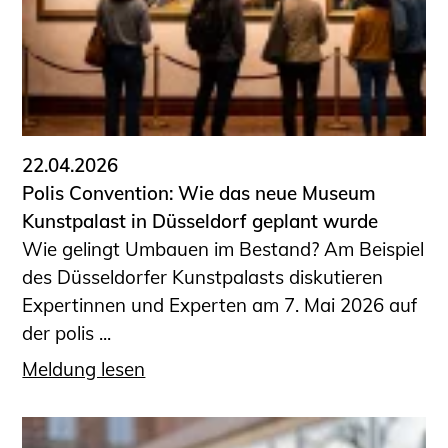
Sachkundige für Zustands- und
Funktionsprüfung privater
Abwasserleitungen
Vereinbarungen mit
Ingenieurkammern
Büronachfolge
22.04.2026
Zusatzqualifikationen
Polis Convention: Wie das neue Museum
Geschützter Bereich
Kunstpalast in Düsseldorf geplant wurde
Wie gelingt Umbauen im Bestand? Am Beispiel
Informationen für Auftraggeber und
des Düsseldorfer Kunstpalasts diskutieren
Verbraucher
Expertinnen und Experten am 7. Mai 2026 auf
Ingenieursuche (Mitglieder der IK-Bau
der polis ...
NRW)
Fachlisten
Meldung lesen
Bauherren-ABC
Informationen für Schülerinnen,