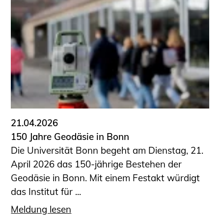
Schüler und Studierende
Projekte für Schülerinnen und Schüler
START.ING. Das Studierenden Praxis-
Programm
Wissenswertes für Studierende
Wettbewerbe für Studierende
BLING.BLING.
Kammer Newsletter
Presse
21.04.2026
150 Jahre Geodäsie in Bonn
Kontakt und Anfahrt
Die Universität Bonn begeht am Dienstag, 21.
Impressum
April 2026 das 150-jährige Bestehen der
Datenschutz
Geodäsie in Bonn. Mit einem Festakt würdigt
das Institut für ...
Ingenieurakademie West
Meldung lesen