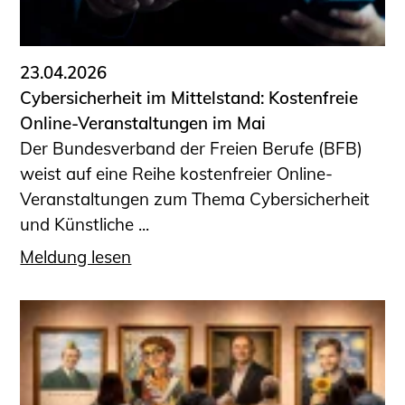
Informationen für Fortbildungsträger
Anträge, Anzeigen, Formulare
23.04.2026
Fortbildung/Seminare
Cybersicherheit im Mittelstand: Kostenfreie
Informationen für Ingenieurinnen
Online-Veranstaltungen im Mai
und Ingenieure
Der Bundesverband der Freien Berufe (BFB)
Recht
weist auf eine Reihe kostenfreier Online-
Planungswettbewerbe
Veranstaltungen zum Thema Cybersicherheit
Publikationen
und Künstliche ...
Stellenbörse
Meldung lesen
Staatlich anerkannte Sachverständige
Öffentlich bestellte und vereidigte
Sachverständige
Prüfsachverständige
Qualifizierte Tragwerksplaner/-innen
Bauvorlageberechtigte