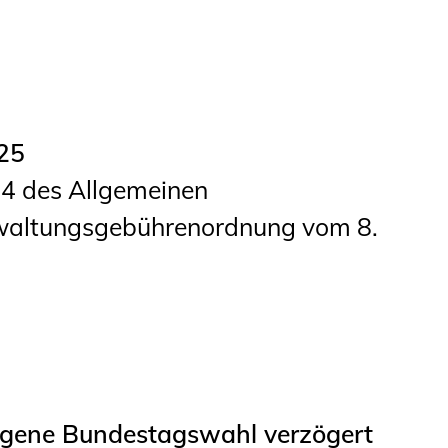
Studierende
BLING.BLING.
Kammer Newsletter
25
Presse
1.4 des Allgemeinen
Kontakt und Anfahrt
rwaltungsgebührenordnung vom 8.
Impressum
Datenschutz
Ingenieurakademie
West
gene Bundestagswahl verzögert