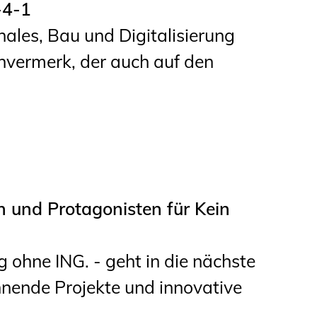
-4-1
Informationen für
ales, Bau und Digitalisierung
Schülerinnen, Schüler
vermerk, der auch auf den
und Studierende
Projekte für
Schülerinnen und
Schüler
START.ING. Das
Studierenden Praxis-
 und Protagonisten für Kein
Programm
Wissenswertes für
ohne ING. - geht in die nächste
Studierende
nnende Projekte und innovative
Wettbewerbe für