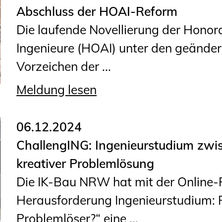
Sachkundige für Zustands- und
Abschluss der HOAI-Reform
Funktionsprüfung privater
Die laufende Novellierung der Honor
Abwasserleitungen
Ingenieure (HOAI) unter den geändert
Vereinbarungen mit
Vorzeichen der ...
Ingenieurkammern
Meldung lesen
Büronachfolge
Zusatzqualifikationen
06.12.2024
ChallengING: Ingenieurstudium zwi
kreativer Problemlösung
Die IK-Bau NRW hat mit der Online
Herausforderung Ingenieurstudium: 
Problemlöser?“ eine ...