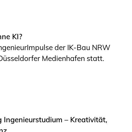
hne KI?
ngenieurImpulse der IK-Bau NRW
üsseldorfer Medienhafen statt.
Ingenieurstudium – Kreativität,
nz