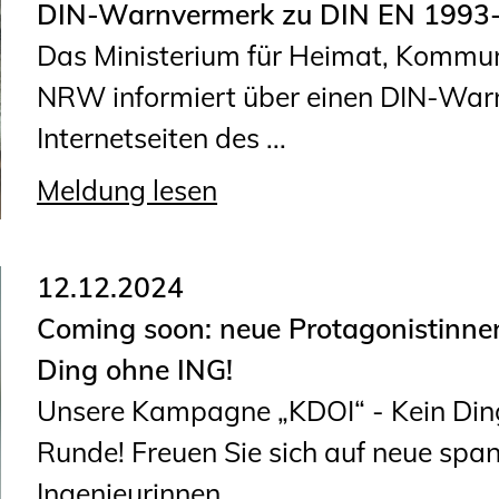
DIN-Warnvermerk zu DIN EN 1993
Geschäftsstelle
Das Ministerium für Heimat, Kommun
Mitgliedschaft
NRW informiert über einen DIN-Warn
Veranstaltungsformate
Internetseiten des ...
Unsere Publikationen
Informationen für
Meldung lesen
Fortbildungsträger
12.12.2024
Anträge, Anzeigen, Formulare
Coming soon: neue Protagonistinnen
Fortbildung/Seminare
Ding ohne ING!
Informationen für
Unsere Kampagne „KDOI“ - Kein Ding 
Ingenieurinnen und Ingenieure
Runde! Freuen Sie sich auf neue spa
Recht
Ingenieurinnen ...