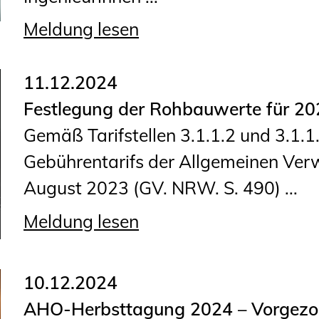
Planungswettbewerbe
Meldung lesen
Publikationen
Stellenbörse
11.12.2024
Festlegung der Rohbauwerte für 20
Staatlich anerkannte
Gemäß Tarifstellen 3.1.1.2 und 3.1.
Sachverständige
Gebührentarifs der Allgemeinen Ve
Öffentlich bestellte und
August 2023 (GV. NRW. S. 490) ...
vereidigte Sachverständige
Prüfsachverständige
Meldung lesen
Qualifizierte Tragwerksplaner/-
innen
10.12.2024
Bauvorlageberechtigte
AHO-Herbsttagung 2024 – Vorgezo