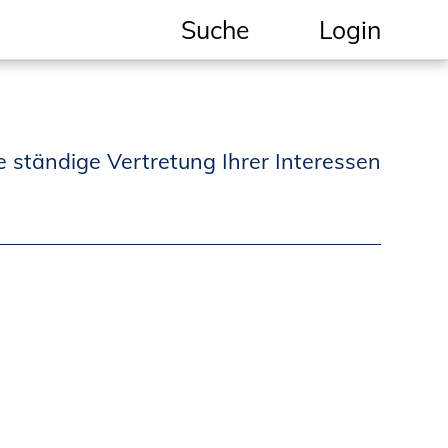
Suche
Login
Geschützter Bereich
Informationen für
e ständige Vertretung Ihrer Interessen
Auftraggeber und
Verbraucher
Ingenieursuche
(Mitglieder der IK-Bau
NRW)
Fachlisten
Bauherren-ABC