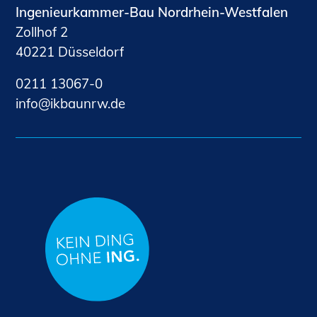
Ingenieurkammer-Bau Nordrhein-Westfalen
Zollhof 2
40221 Düsseldorf
0211 13067-0
nf
kb
nrw
d