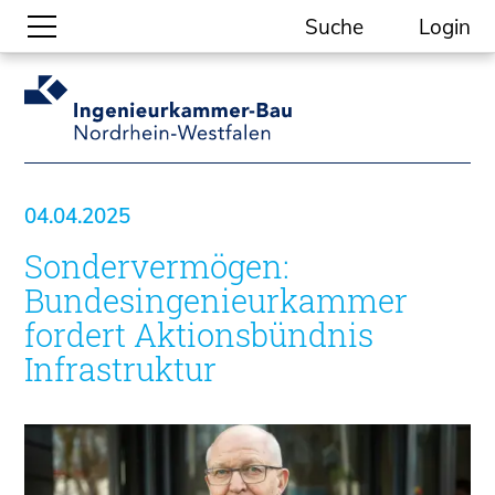
Suche
Login
Gesellschaftliche Themen
Aktuelle Meldungen
Kammer-Themen
04.04.2025
Kein Ding ohne ING.
Sondervermögen:
Ingenieurkammer-Bau NRW
Willkommen bei der Kammer
Bundesingenieurkammer
Aufgaben
fordert Aktionsbündnis
Gremien
Infrastruktur
Geschäftsstelle
Mitgliedschaft
Veranstaltungsformate
Unsere Publikationen