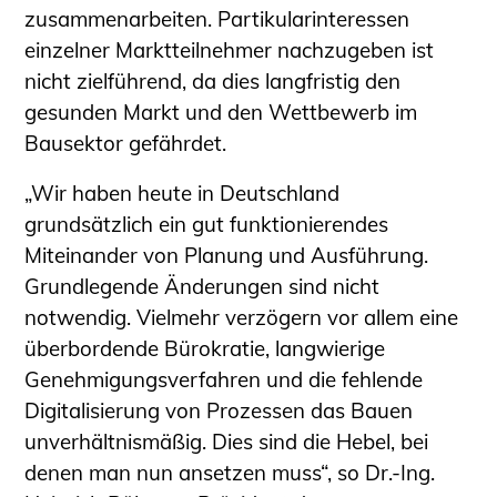
Schüler und Studierende
zusammenarbeiten. Partikularinteressen
Projekte für Schülerinnen und Schüler
einzelner Marktteilnehmer nachzugeben ist
START.ING. Das Studierenden Praxis-
nicht zielführend, da dies langfristig den
Programm
gesunden Markt und den Wettbewerb im
Wissenswertes für Studierende
Bausektor gefährdet.
Wettbewerbe für Studierende
„Wir haben heute in Deutschland
BLING.BLING.
grundsätzlich ein gut funktionierendes
Kammer Newsletter
Miteinander von Planung und Ausführung.
Presse
Grundlegende Änderungen sind nicht
Kontakt und Anfahrt
notwendig. Vielmehr verzögern vor allem eine
überbordende Bürokratie, langwierige
Impressum
Genehmigungsverfahren und die fehlende
Datenschutz
Digitalisierung von Prozessen das Bauen
Ingenieurakademie West
unverhältnismäßig. Dies sind die Hebel, bei
denen man nun ansetzen muss“, so Dr.-Ing.