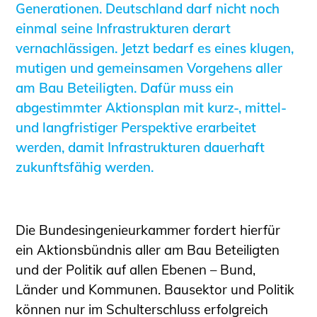
Generationen. Deutschland darf nicht noch
Sachkundige für Zustands- und
einmal seine Infrastrukturen derart
Funktionsprüfung privater
vernachlässigen. Jetzt bedarf es eines klugen,
Abwasserleitungen
mutigen und gemeinsamen Vorgehens aller
Vereinbarungen mit
am Bau Beteiligten. Dafür muss ein
Ingenieurkammern
abgestimmter Aktionsplan mit kurz-, mittel-
Büronachfolge
und langfristiger Perspektive erarbeitet
Zusatzqualifikationen
werden, damit Infrastrukturen dauerhaft
Geschützter Bereich
zukunftsfähig werden.
Informationen für Auftraggeber und
Verbraucher
Ingenieursuche (Mitglieder der IK-Bau
Die Bundesingenieurkammer fordert hierfür
NRW)
ein Aktionsbündnis aller am Bau Beteiligten
Fachlisten
und der Politik auf allen Ebenen – Bund,
Bauherren-ABC
Länder und Kommunen. Bausektor und Politik
Informationen für Schülerinnen,
können nur im Schulterschluss erfolgreich