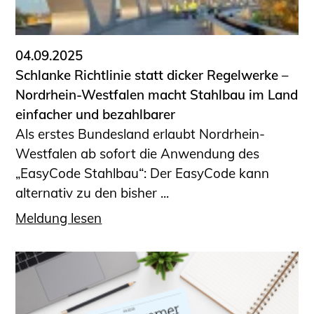
Informationen für Fortbildungsträger
Anträge, Anzeigen, Formulare
04.09.2025
Fortbildung/Seminare
Schlanke Richtlinie statt dicker Regelwerke –
Informationen für Ingenieurinnen
Nordrhein-Westfalen macht Stahlbau im Land
und Ingenieure
einfacher und bezahlbarer
Recht
Als erstes Bundesland erlaubt Nordrhein-
Planungswettbewerbe
Westfalen ab sofort die Anwendung des
Publikationen
„EasyCode Stahlbau“: Der EasyCode kann
Stellenbörse
alternativ zu den bisher ...
Staatlich anerkannte Sachverständige
Meldung lesen
Öffentlich bestellte und vereidigte
Sachverständige
Prüfsachverständige
Qualifizierte Tragwerksplaner/-innen
Bauvorlageberechtigte