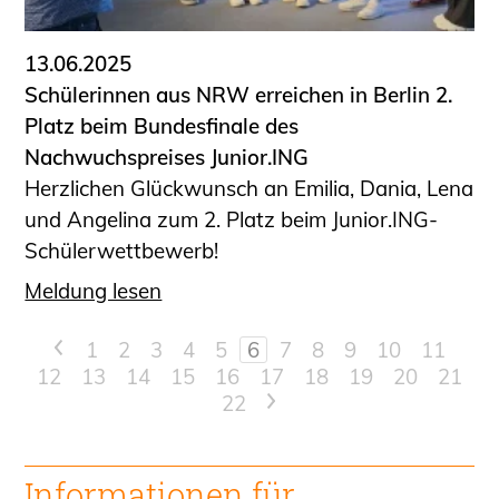
13.06.2025
Schülerinnen aus NRW erreichen in Berlin 2.
Platz beim Bundesfinale des
Nachwuchspreises Junior.ING
Herzlichen Glückwunsch an Emilia, Dania, Lena
und Angelina zum 2. Platz beim Junior.ING-
Schülerwettbewerb!
Meldung lesen
<
1
2
3
4
5
6
7
8
9
10
11
12
13
14
15
16
17
18
19
20
21
22
>
Informationen für