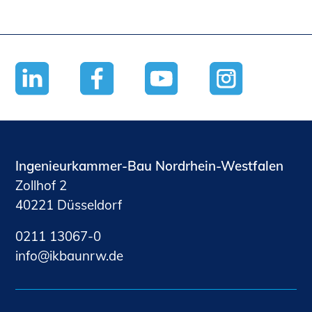
Ingenieurkammer-Bau Nordrhein-Westfalen
Zollhof 2
40221 Düsseldorf
0211 13067-0
nf
kb
nrw
d