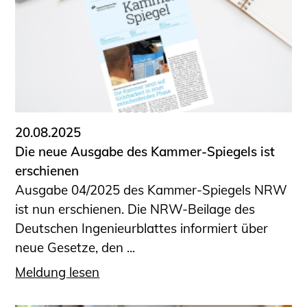
Sachkundige für Zustands- und
Funktionsprüfung privater
Abwasserleitungen
Vereinbarungen mit
Ingenieurkammern
Büronachfolge
Zusatzqualifikationen
20.08.2025
Geschützter Bereich
Die neue Ausgabe des Kammer-Spiegels ist
erschienen
Informationen für Auftraggeber und
Ausgabe 04/2025 des Kammer-Spiegels NRW
Verbraucher
ist nun erschienen. Die NRW-Beilage des
Ingenieursuche (Mitglieder der IK-Bau
Deutschen Ingenieurblattes informiert über
NRW)
neue Gesetze, den ...
Fachlisten
Bauherren-ABC
Meldung lesen
Informationen für Schülerinnen,