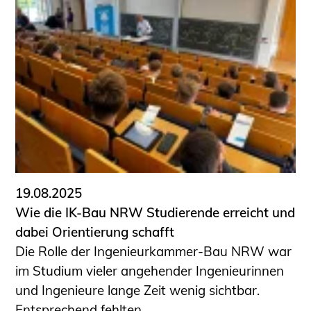
Schüler und Studierende
Projekte für Schülerinnen und Schüler
START.ING. Das Studierenden Praxis-
Programm
Wissenswertes für Studierende
Wettbewerbe für Studierende
BLING.BLING.
Kammer Newsletter
Presse
19.08.2025
Kontakt und Anfahrt
Wie die IK-Bau NRW Studierende erreicht und
Impressum
dabei Orientierung schafft
Datenschutz
Die Rolle der Ingenieurkammer-Bau NRW war
im Studium vieler angehender Ingenieurinnen
Ingenieurakademie West
und Ingenieure lange Zeit wenig sichtbar.
Entsprechend fehlten ...