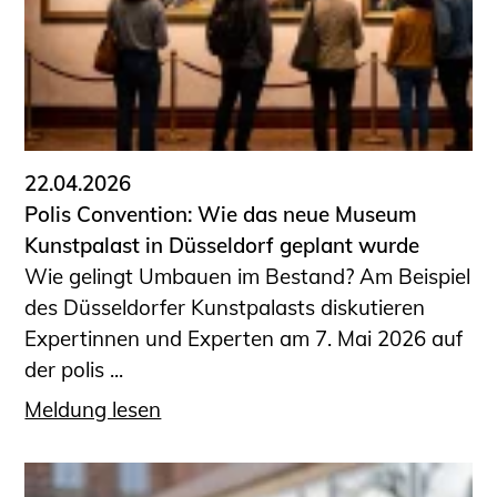
Sachkundige für Zustands- und
Funktionsprüfung privater
Abwasserleitungen
Vereinbarungen mit
Ingenieurkammern
Büronachfolge
22.04.2026
Zusatzqualifikationen
Polis Convention: Wie das neue Museum
Geschützter Bereich
Kunstpalast in Düsseldorf geplant wurde
Wie gelingt Umbauen im Bestand? Am Beispiel
Informationen für Auftraggeber und
des Düsseldorfer Kunstpalasts diskutieren
Verbraucher
Expertinnen und Experten am 7. Mai 2026 auf
Ingenieursuche (Mitglieder der IK-Bau
der polis ...
NRW)
Fachlisten
Meldung lesen
Bauherren-ABC
Informationen für Schülerinnen,