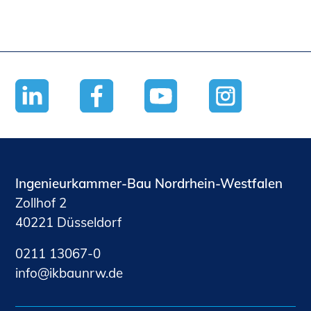
Ingenieurkammer-Bau Nordrhein-Westfalen
Zollhof 2
40221 Düsseldorf
0211 13067-0
nf
kb
nrw
d