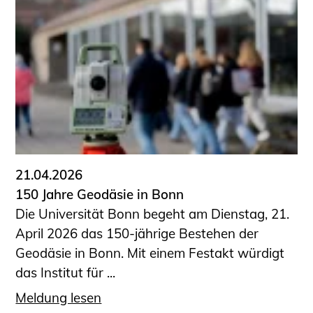
Schüler und Studierende
Projekte für Schülerinnen und Schüler
START.ING. Das Studierenden Praxis-
Programm
Wissenswertes für Studierende
Wettbewerbe für Studierende
BLING.BLING.
Kammer Newsletter
Presse
21.04.2026
150 Jahre Geodäsie in Bonn
Kontakt und Anfahrt
Die Universität Bonn begeht am Dienstag, 21.
Impressum
April 2026 das 150-jährige Bestehen der
Datenschutz
Geodäsie in Bonn. Mit einem Festakt würdigt
das Institut für ...
Ingenieurakademie West
Meldung lesen