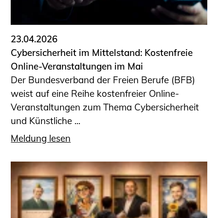
Informationen für Fortbildungsträger
Anträge, Anzeigen, Formulare
23.04.2026
Fortbildung/Seminare
Cybersicherheit im Mittelstand: Kostenfreie
Informationen für Ingenieurinnen
Online-Veranstaltungen im Mai
und Ingenieure
Der Bundesverband der Freien Berufe (BFB)
Recht
weist auf eine Reihe kostenfreier Online-
Planungswettbewerbe
Veranstaltungen zum Thema Cybersicherheit
Publikationen
und Künstliche ...
Stellenbörse
Meldung lesen
Staatlich anerkannte Sachverständige
Öffentlich bestellte und vereidigte
Sachverständige
Prüfsachverständige
Qualifizierte Tragwerksplaner/-innen
Bauvorlageberechtigte