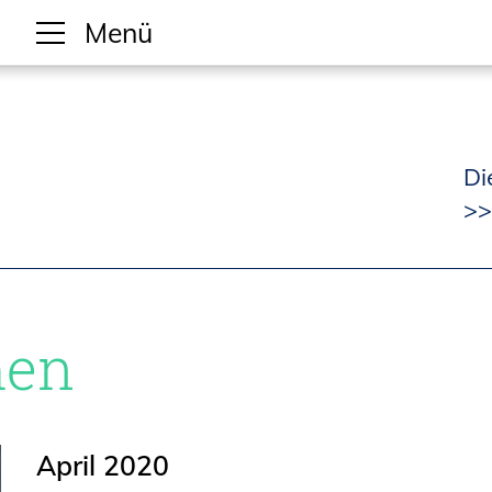
Gesellschaftliche Themen
Aktuelle Meldungen
Di
>>
Kammer-Themen
Kein Ding ohne ING.
en
Ingenieurkammer-Bau NRW
Willkommen bei der Kammer
Aufgaben
April 2020
Gremien