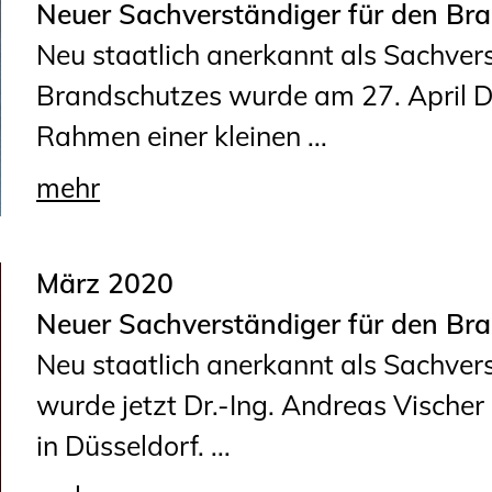
Neuer Sachverständiger für den Br
Geschäftsstelle
Neu staatlich anerkannt als Sachvers
Mitgliedschaft
Brandschutzes wurde am 27. April Dip
Veranstaltungsformate
Rahmen einer kleinen ...
Unsere Publikationen
Informationen für
mehr
Fortbildungsträger
März 2020
Anträge, Anzeigen, Formulare
Neuer Sachverständiger für den Br
Fortbildung/Seminare
Neu staatlich anerkannt als Sachver
Informationen für
wurde jetzt Dr.-Ing. Andreas Vische
Ingenieurinnen und Ingenieure
in Düsseldorf. ...
Recht