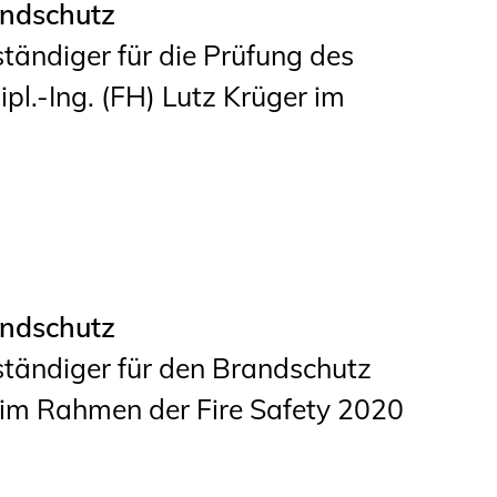
andschutz
Informationen für
tändiger für die Prüfung des
Schülerinnen, Schüler
l.-Ing. (FH) Lutz Krüger im
und Studierende
Projekte für
Schülerinnen und
Schüler
START.ING. Das
Studierenden Praxis-
andschutz
Programm
ständiger für den Brandschutz
Wissenswertes für
r im Rahmen der Fire Safety 2020
Studierende
Wettbewerbe für