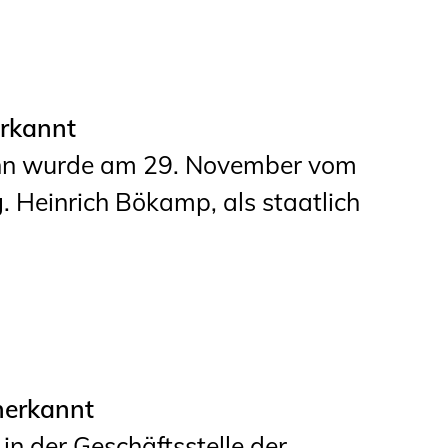
Studierende
BLING.BLING.
Kammer Newsletter
erkannt
Bonn wurde am 29. November vom
Presse
. Heinrich Bökamp, als staatlich
Kontakt und Anfahrt
Impressum
Datenschutz
Ingenieurakademie
nerkannt
West
in der Geschäftsstelle der