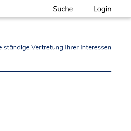
Suche
Login
Geschützter Bereich
Informationen für
e ständige Vertretung Ihrer Interessen
Auftraggeber und
Verbraucher
Ingenieursuche
(Mitglieder der IK-Bau
NRW)
Fachlisten
Bauherren-ABC