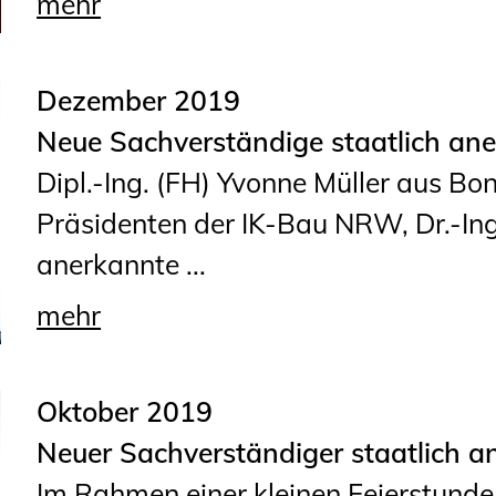
mehr
Planungswettbewerbe
Publikationen
Dezember 2019
Stellenbörse
Neue Sachverständige staatlich an
Staatlich anerkannte
Dipl.-Ing. (FH) Yvonne Müller aus 
Sachverständige
Präsidenten der IK-Bau NRW, Dr.-Ing
Öffentlich bestellte und
anerkannte ...
vereidigte Sachverständige
mehr
Prüfsachverständige
Qualifizierte Tragwerksplaner/-
Oktober 2019
innen
Neuer Sachverständiger staatlich a
Bauvorlageberechtigte
Im Rahmen einer kleinen Feierstunde 