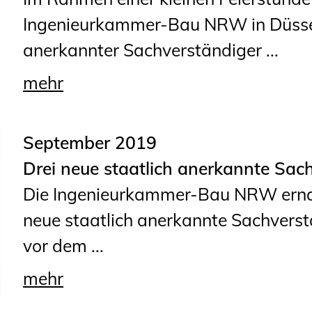
Sachkundige für Zustands- und
Ingenieurkammer-Bau NRW in Düssel
Funktionsprüfung privater
anerkannter Sachverständiger ...
Abwasserleitungen
Vereinbarungen mit
mehr
Ingenieurkammern
Büronachfolge
September 2019
Zusatzqualifikationen
Drei neue staatlich anerkannte Sac
Die Ingenieurkammer-Bau NRW erna
neue staatlich anerkannte Sachverst
vor dem ...
mehr