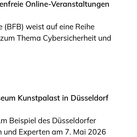
tenfreie Online-Veranstaltungen
Informationen für
Schülerinnen, Schüler
 (BFB) weist auf eine Reihe
und Studierende
n zum Thema Cybersicherheit und
Projekte für
Schülerinnen und
Schüler
START.ING. Das
Studierenden Praxis-
seum Kunstpalast in Düsseldorf
Programm
Wissenswertes für
 Beispiel des Düsseldorfer
Studierende
en und Experten am 7. Mai 2026
Wettbewerbe für