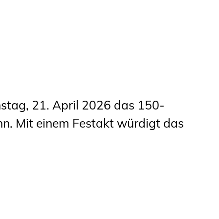
Studierende
BLING.BLING.
Kammer Newsletter
Presse
stag, 21. April 2026 das 150-
Kontakt und Anfahrt
nn. Mit einem Festakt würdigt das
Impressum
Datenschutz
Ingenieurakademie
West