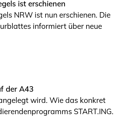
els ist erschienen
ls NRW ist nun erschienen. Die
rblattes informiert über neue
uf der A43
angelegt wird. Wie das konkret
tudierendenprogramms START.ING.