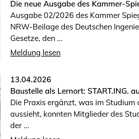
Sachkundige für Zustands- und
Die neue Ausgabe des Kammer-Spieg
Funktionsprüfung privater
Ausgabe 02/2026 des Kammer Spiege
Abwasserleitungen
NRW-Beilage des Deutschen Ingenieu
Vereinbarungen mit
Gesetze, den ...
Ingenieurkammern
Meldung lesen
Büronachfolge
Zusatzqualifikationen
13.04.2026
Baustelle als Lernort: START.ING. a
Die Praxis ergänzt, was im Studium 
aussieht, konnten Mitglieder des S
der ...