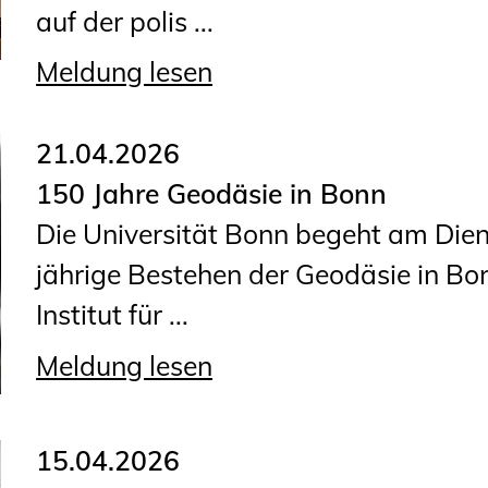
auf der polis ...
Planungswettbewerbe
Publikationen
Meldung lesen
Stellenbörse
21.04.2026
Staatlich anerkannte
150 Jahre Geodäsie in Bonn
Sachverständige
Die Universität Bonn begeht am Dien
Öffentlich bestellte und
jährige Bestehen der Geodäsie in Bo
vereidigte Sachverständige
Institut für ...
Prüfsachverständige
Meldung lesen
Qualifizierte Tragwerksplaner/-
innen
Bauvorlageberechtigte
15.04.2026