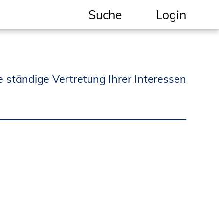
Suche
Login
Geschützter Bereich
Informationen für
e ständige Vertretung Ihrer Interessen
Auftraggeber und
Verbraucher
Ingenieursuche
(Mitglieder der IK-Bau
NRW)
Fachlisten
Bauherren-ABC