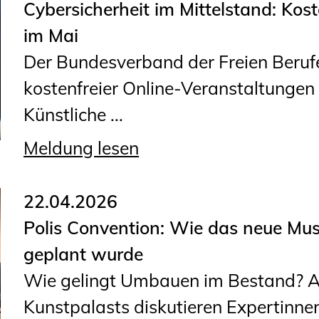
Cybersicherheit im Mittelstand: Kos
Geschäftsstelle
im Mai
Mitgliedschaft
Der Bundesverband der Freien Berufe
Veranstaltungsformate
kostenfreier Online-Veranstaltunge
Unsere Publikationen
Künstliche ...
Informationen für
Fortbildungsträger
Meldung lesen
Anträge, Anzeigen, Formulare
22.04.2026
Fortbildung/Seminare
Polis Convention: Wie das neue Mu
geplant wurde
Informationen für
Wie gelingt Umbauen im Bestand? Am
Ingenieurinnen und Ingenieure
Kunstpalasts diskutieren Expertinn
Recht