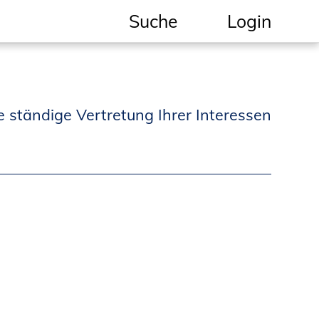
Suche
Login
Geschützter Bereich
Informationen für
e ständige Vertretung Ihrer Interessen
Auftraggeber und
Verbraucher
Ingenieursuche
(Mitglieder der IK-Bau
NRW)
Fachlisten
Bauherren-ABC