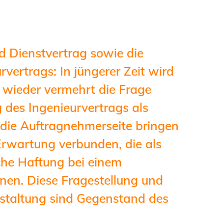
Informationen für
Schülerinnen, Schüler
und Studierende
 Dienstvertrag sowie die
Projekte für
vertrags: In jüngerer Zeit wird
Schülerinnen und
 wieder vermehrt die Frage
Schüler
 des Ingenieurvertrags als
START.ING. Das
r die Auftragnehmerseite bringen
Studierenden Praxis-
Erwartung verbunden, die als
Programm
che Haftung bei einem
Wissenswertes für
nnen. Diese Fragestellung und
Studierende
estaltung sind Gegenstand des
Wettbewerbe für