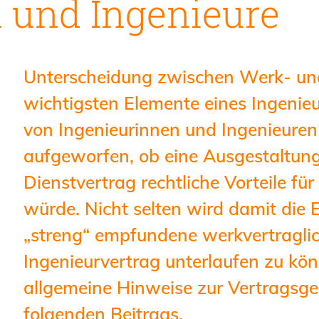
 und Ingenieure
Geschäftsstelle
Mitgliedschaft
Veranstaltungsformate
Unterscheidung zwischen Werk- und
Unsere Publikationen
wichtigsten Elemente eines Ingenieur
Informationen für
von Ingenieurinnen und Ingenieuren
Fortbildungsträger
aufgeworfen, ob eine Ausgestaltung
Dienstvertrag rechtliche Vorteile fü
Anträge, Anzeigen, Formulare
würde. Nicht selten wird damit die 
Fortbildung/Seminare
„streng“ empfundene werkvertragli
Informationen für
Ingenieurvertrag unterlaufen zu kö
Ingenieurinnen und Ingenieure
allgemeine Hinweise zur Vertragsg
Recht
folgenden Beitrags.