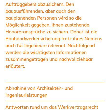
Informationen für Fortbildungsträger
Auftraggebers abzusichern. Den
bauausführenden, aber auch den
Anträge, Anzeigen, Formulare
bauplanenden Personen wird so die
Fortbildung/Seminare
Möglichkeit gegeben, ihnen zustehende
Informationen für Ingenieurinnen
Honoraransprüche zu sichern. Daher ist die
und Ingenieure
Bauhandwerkersicherung trotz ihres Namens
Recht
auch für Ingenieure relevant. Nachfolgend
Planungswettbewerbe
werden die wichtigsten Informationen
Publikationen
zusammengetragen und nachvollziehbar
Stellenbörse
erläutert.
Staatlich anerkannte Sachverständige
Öffentlich bestellte und vereidigte
Sachverständige
Abnahme von Architekten- und
Prüfsachverständige
Ingenieurleistungen
Qualifizierte Tragwerksplaner/-innen
Bauvorlageberechtigte
Antworten rund um das Werkvertragsrecht