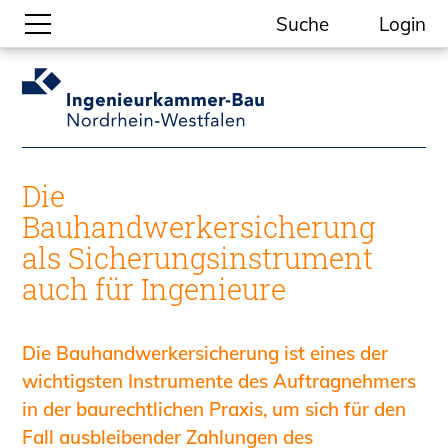
Suche
Login
Gesellschaftliche Themen
Aktuelle Meldungen
Kammer-Themen
Die
Kein Ding ohne ING.
Bauhandwerkersicherung
Ingenieurkammer-Bau NRW
als Sicherungsinstrument
Willkommen bei der Kammer
auch für Ingenieure
Aufgaben
Gremien
Geschäftsstelle
Die Bauhandwerkersicherung ist eines der
Mitgliedschaft
wichtigsten Instrumente des Auftragnehmers
Veranstaltungsformate
in der baurechtlichen Praxis, um sich für den
Unsere Publikationen
Fall ausbleibender Zahlungen des