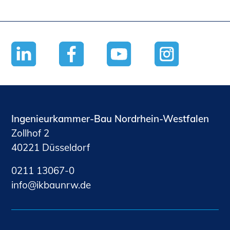
Ingenieurkammer-Bau Nordrhein-Westfalen
Zollhof 2
40221 Düsseldorf
0211 13067-0
nf
kb
nrw
d