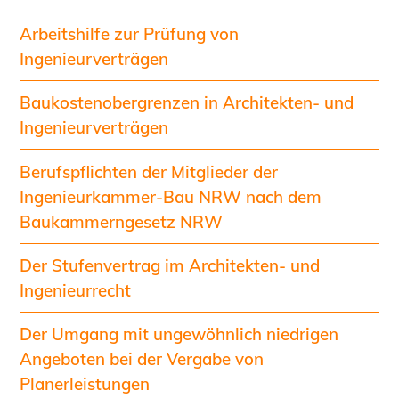
Sachkundige für Zustands- und
Arbeitshilfe zur Prüfung von
Funktionsprüfung privater
Ingenieurverträgen
Abwasserleitungen
Vereinbarungen mit
Baukostenobergrenzen in Architekten- und
Ingenieurkammern
Ingenieurverträgen
Büronachfolge
Zusatzqualifikationen
Berufspflichten der Mitglieder der
Geschützter Bereich
Ingenieurkammer-Bau NRW nach dem
Baukammerngesetz NRW
Informationen für Auftraggeber und
Verbraucher
Der Stufenvertrag im Architekten- und
Ingenieursuche (Mitglieder der IK-Bau
Ingenieurrecht
NRW)
Fachlisten
Der Umgang mit ungewöhnlich niedrigen
Bauherren-ABC
Angeboten bei der Vergabe von
Informationen für Schülerinnen,
Planerleistungen