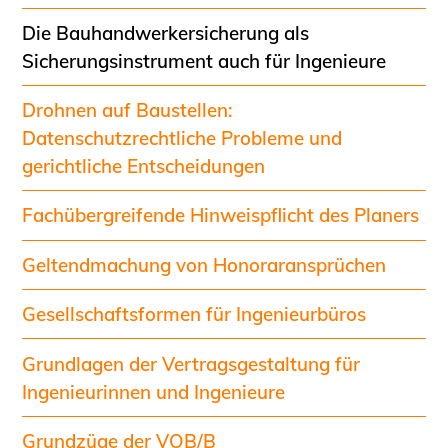
Schüler und Studierende
Die Bauhandwerkersicherung als
Projekte für Schülerinnen und Schüler
Sicherungsinstrument auch für Ingenieure
START.ING. Das Studierenden Praxis-
Programm
Drohnen auf Baustellen:
Wissenswertes für Studierende
Datenschutzrechtliche Probleme und
Wettbewerbe für Studierende
gerichtliche Entscheidungen
BLING.BLING.
Kammer Newsletter
Fachübergreifende Hinweispflicht des Planers
Presse
Geltendmachung von Honoraransprüchen
Kontakt und Anfahrt
Gesellschaftsformen für Ingenieurbüros
Impressum
Datenschutz
Grundlagen der Vertragsgestaltung für
Ingenieurinnen und Ingenieure
Ingenieurakademie West
Grundzüge der VOB/B