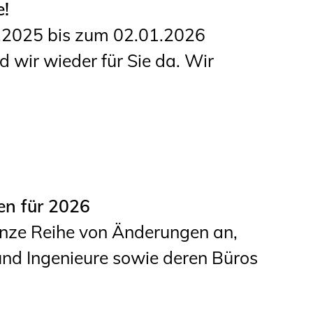
e!
Informationen für
2.2025 bis zum 02.01.2026
Schülerinnen, Schüler
 wir wieder für Sie da. Wir
und Studierende
Projekte für
Schülerinnen und
Schüler
START.ING. Das
Studierenden Praxis-
en für 2026
Programm
anze Reihe von Änderungen an,
Wissenswertes für
 und Ingenieure sowie deren Büros
Studierende
Wettbewerbe für