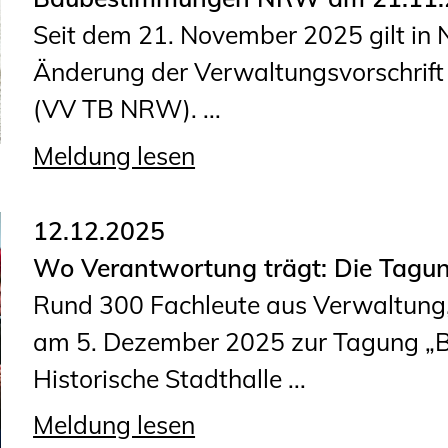
Sachkundige für Zustands- und
Seit dem 21. November 2025 gilt in 
Funktionsprüfung privater
Änderung der Verwaltungsvorschrif
Abwasserleitungen
(VV TB NRW). ...
Vereinbarungen mit
Ingenieurkammern
Meldung lesen
Büronachfolge
Zusatzqualifikationen
12.12.2025
Wo Verantwortung trägt: Die Tagu
Rund 300 Fachleute aus Verwaltung
am 5. Dezember 2025 zur Tagung „Br
Historische Stadthalle ...
Meldung lesen