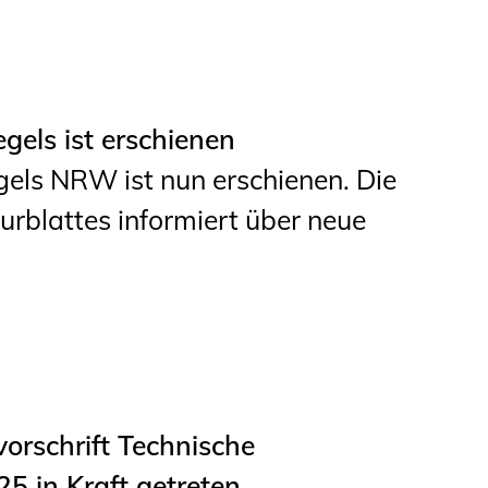
Studierende
BLING.BLING.
Kammer Newsletter
els ist erschienen
ls NRW ist nun erschienen. Die
Presse
rblattes informiert über neue
Kontakt und Anfahrt
Impressum
Datenschutz
Ingenieurakademie
orschrift Technische
West
 in Kraft getreten