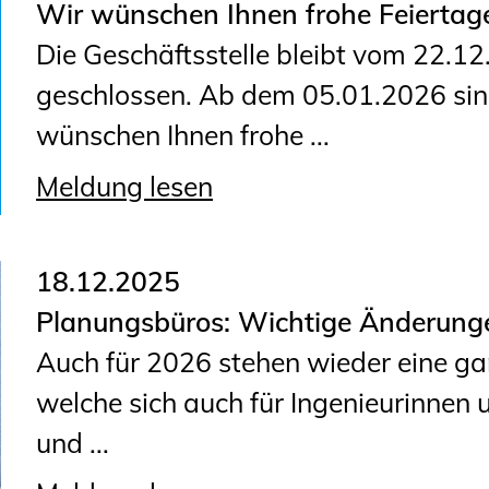
Wir wünschen Ihnen frohe Feiertag
Geschäftsstelle
Die Geschäftsstelle bleibt vom 22.1
Mitgliedschaft
geschlossen. Ab dem 05.01.2026 sind
Veranstaltungsformate
wünschen Ihnen frohe ...
Unsere Publikationen
Informationen für
Meldung lesen
Fortbildungsträger
18.12.2025
Anträge, Anzeigen, Formulare
Planungsbüros: Wichtige Änderung
Fortbildung/Seminare
Auch für 2026 stehen wieder eine g
Informationen für
welche sich auch für Ingenieurinnen
Ingenieurinnen und Ingenieure
und ...
Recht