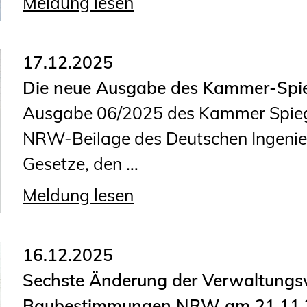
Meldung lesen
Planungswettbewerbe
Publikationen
17.12.2025
Stellenbörse
Die neue Ausgabe des Kammer-Spieg
Staatlich anerkannte
Ausgabe 06/2025 des Kammer Spiege
Sachverständige
NRW-Beilage des Deutschen Ingenieu
Öffentlich bestellte und
Gesetze, den ...
vereidigte Sachverständige
Meldung lesen
Prüfsachverständige
Qualifizierte Tragwerksplaner/-
16.12.2025
innen
Sechste Änderung der Verwaltungsv
Bauvorlageberechtigte
Baubestimmungen NRW am 21.11.25