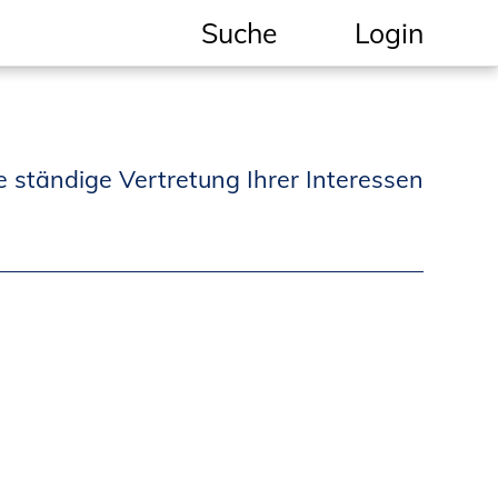
Suche
Login
Geschützter Bereich
Informationen für
e ständige Vertretung Ihrer Interessen
Auftraggeber und
Verbraucher
Ingenieursuche
(Mitglieder der IK-Bau
NRW)
Fachlisten
Bauherren-ABC