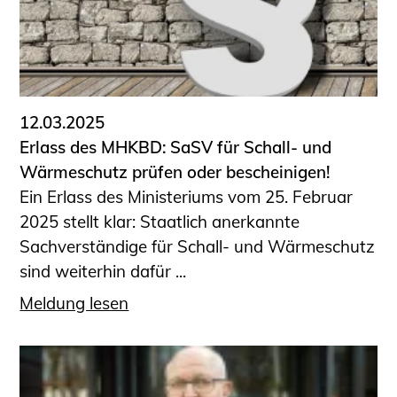
Sachkundige für Zustands- und
Funktionsprüfung privater
Abwasserleitungen
Vereinbarungen mit
Ingenieurkammern
12.03.2025
Büronachfolge
Erlass des MHKBD: SaSV für Schall- und
Zusatzqualifikationen
Wärmeschutz prüfen oder bescheinigen!
Geschützter Bereich
Ein Erlass des Ministeriums vom 25. Februar
2025 stellt klar: Staatlich anerkannte
Informationen für Auftraggeber und
Sachverständige für Schall- und Wärmeschutz
Verbraucher
sind weiterhin dafür ...
Ingenieursuche (Mitglieder der IK-Bau
NRW)
Meldung lesen
Fachlisten
Bauherren-ABC
Informationen für Schülerinnen,