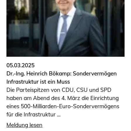
Schüler und Studierende
Projekte für Schülerinnen und Schüler
START.ING. Das Studierenden Praxis-
Programm
Wissenswertes für Studierende
Wettbewerbe für Studierende
BLING.BLING.
Kammer Newsletter
05.03.2025
Presse
Dr.-Ing. Heinrich Bökamp: Sondervermögen
Infrastruktur ist ein Muss
Kontakt und Anfahrt
Die Parteispitzen von CDU, CSU und SPD
Impressum
haben am Abend des 4. März die Einrichtung
Datenschutz
eines 500-Milliarden-Euro-Sondervermögens
für die Infrastruktur ...
Ingenieurakademie West
Meldung lesen