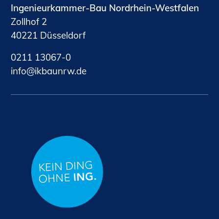
Ingenieurkammer-Bau Nordrhein-Westfalen
Zollhof 2
40221 Düsseldorf
0211 13067-0
nf
kb
nrw
d