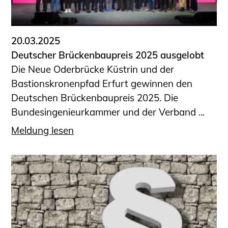
Informationen für Fortbildungsträger
Anträge, Anzeigen, Formulare
20.03.2025
Fortbildung/Seminare
Deutscher Brückenbaupreis 2025 ausgelobt
Informationen für Ingenieurinnen
Die Neue Oderbrücke Küstrin und der
und Ingenieure
Bastionskronenpfad Erfurt gewinnen den
Recht
Deutschen Brückenbaupreis 2025. Die
Planungswettbewerbe
Bundesingenieurkammer und der Verband ...
Publikationen
Meldung lesen
Stellenbörse
Staatlich anerkannte Sachverständige
Öffentlich bestellte und vereidigte
Sachverständige
Prüfsachverständige
Qualifizierte Tragwerksplaner/-innen
Bauvorlageberechtigte