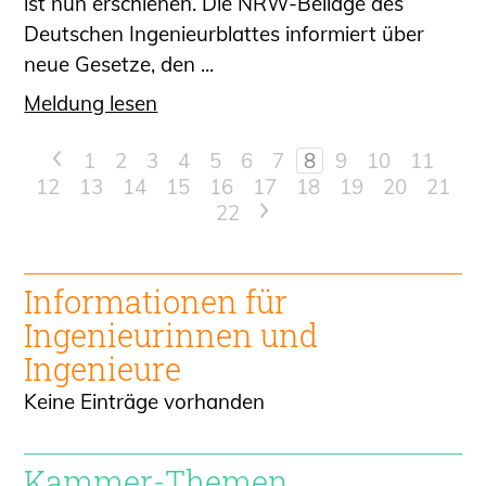
ist nun erschienen. Die NRW-Beilage des
Deutschen Ingenieurblattes informiert über
neue Gesetze, den ...
Meldung lesen
<
1
2
3
4
5
6
7
8
9
10
11
12
13
14
15
16
17
18
19
20
21
22
>
Informationen für
Ingenieur
innen und
Ingenieure
Keine Einträge vorhanden
Kammer-Themen