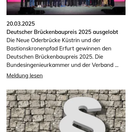
Informationen für Fortbildungsträger
Anträge, Anzeigen, Formulare
20.03.2025
Fortbildung/Seminare
Deutscher Brückenbaupreis 2025 ausgelobt
Informationen für Ingenieurinnen
Die Neue Oderbrücke Küstrin und der
und Ingenieure
Bastionskronenpfad Erfurt gewinnen den
Recht
Deutschen Brückenbaupreis 2025. Die
Planungswettbewerbe
Bundesingenieurkammer und der Verband ...
Publikationen
Meldung lesen
Stellenbörse
Staatlich anerkannte Sachverständige
Öffentlich bestellte und vereidigte
Sachverständige
Prüfsachverständige
Qualifizierte Tragwerksplaner/-innen
Bauvorlageberechtigte