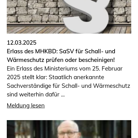
Sachkundige für Zustands- und
Funktionsprüfung privater
Abwasserleitungen
Vereinbarungen mit
Ingenieurkammern
12.03.2025
Büronachfolge
Erlass des MHKBD: SaSV für Schall- und
Zusatzqualifikationen
Wärmeschutz prüfen oder bescheinigen!
Geschützter Bereich
Ein Erlass des Ministeriums vom 25. Februar
2025 stellt klar: Staatlich anerkannte
Informationen für Auftraggeber und
Sachverständige für Schall- und Wärmeschutz
Verbraucher
sind weiterhin dafür ...
Ingenieursuche (Mitglieder der IK-Bau
NRW)
Meldung lesen
Fachlisten
Bauherren-ABC
Informationen für Schülerinnen,