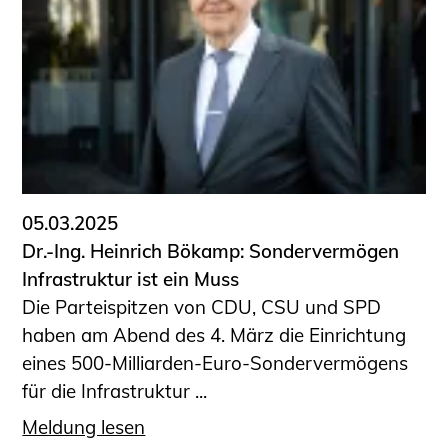
Schüler und Studierende
Projekte für Schülerinnen und Schüler
START.ING. Das Studierenden Praxis-
Programm
Wissenswertes für Studierende
Wettbewerbe für Studierende
BLING.BLING.
Kammer Newsletter
05.03.2025
Presse
Dr.-Ing. Heinrich Bökamp: Sondervermögen
Infrastruktur ist ein Muss
Kontakt und Anfahrt
Die Parteispitzen von CDU, CSU und SPD
Impressum
haben am Abend des 4. März die Einrichtung
Datenschutz
eines 500-Milliarden-Euro-Sondervermögens
für die Infrastruktur ...
Ingenieurakademie West
Meldung lesen