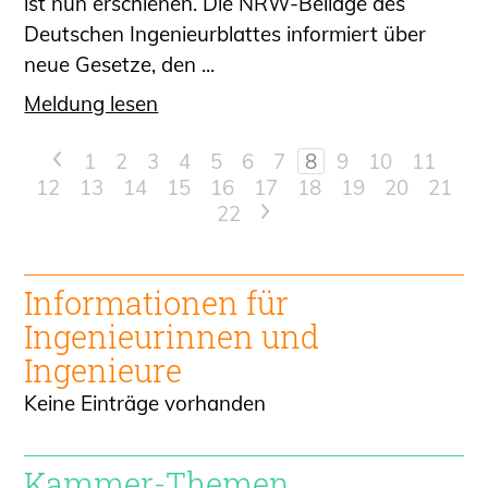
ist nun erschienen. Die NRW-Beilage des
Deutschen Ingenieurblattes informiert über
neue Gesetze, den ...
Meldung lesen
<
1
2
3
4
5
6
7
8
9
10
11
12
13
14
15
16
17
18
19
20
21
22
>
Informationen für
Ingenieur
innen und
Ingenieure
Keine Einträge vorhanden
Kammer-Themen