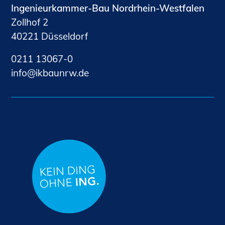
Ingenieurkammer-Bau Nordrhein-Westfalen
Zollhof 2
40221 Düsseldorf
0211 13067-0
nf
kb
nrw
d