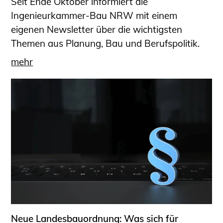
Seit Ende Oktober informiert die
Sachkundige für Zustands- und
Ingenieurkammer-Bau NRW mit einem
Funktionsprüfung privater
eigenen Newsletter über die wichtigsten
Abwasserleitungen
Themen aus Planung, Bau und Berufspolitik.
Vereinbarungen mit
mehr
Ingenieurkammern
Büronachfolge
Zusatzqualifikationen
Geschützter Bereich
Informationen für Auftraggeber und
Verbraucher
Ingenieursuche (Mitglieder der IK-Bau
NRW)
Fachlisten
Bauherren-ABC
Informationen für Schülerinnen,
Neue Landesbauordnung: Was sich für