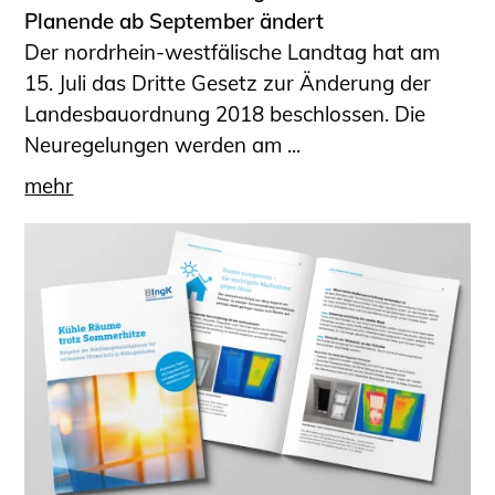
Schüler und Studierende
Planende ab September ändert
Projekte für Schülerinnen und Schüler
Der nordrhein-westfälische Landtag hat am
START.ING. Das Studierenden Praxis-
15. Juli das Dritte Gesetz zur Änderung der
Programm
Landesbauordnung 2018 beschlossen. Die
Wissenswertes für Studierende
Neuregelungen werden am ...
Wettbewerbe für Studierende
mehr
BLING.BLING.
Kammer Newsletter
Presse
Kontakt und Anfahrt
Impressum
Datenschutz
Ingenieurakademie West