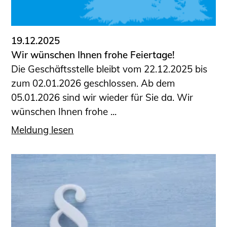
Informationen für Fortbildungsträger
Anträge, Anzeigen, Formulare
19.12.2025
Fortbildung/Seminare
Wir wünschen Ihnen frohe Feiertage!
Informationen für Ingenieurinnen
Die Geschäftsstelle bleibt vom 22.12.2025 bis
und Ingenieure
zum 02.01.2026 geschlossen. Ab dem
Recht
05.01.2026 sind wir wieder für Sie da. Wir
Planungswettbewerbe
wünschen Ihnen frohe ...
Publikationen
Meldung lesen
Stellenbörse
Staatlich anerkannte Sachverständige
Öffentlich bestellte und vereidigte
Sachverständige
Prüfsachverständige
Qualifizierte Tragwerksplaner/-innen
Bauvorlageberechtigte