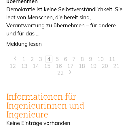
übernehmen
Demokratie ist keine Selbstverständlichkeit. Sie
lebt von Menschen, die bereit sind,
Verantwortung zu übernehmen – für andere
und für das ...
Meldung lesen
<
1
2
3
4
5
6
7
8
9
10
11
12
13
14
15
16
17
18
19
20
21
22
>
Informationen für
Ingenieur
innen und
Ingenieure
Keine Einträge vorhanden