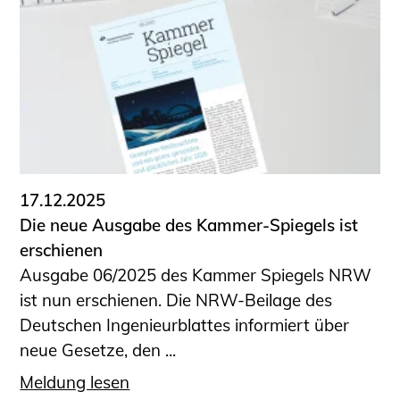
Schüler und Studierende
Projekte für Schülerinnen und Schüler
START.ING. Das Studierenden Praxis-
Programm
Wissenswertes für Studierende
Wettbewerbe für Studierende
BLING.BLING.
Kammer Newsletter
17.12.2025
Presse
Die neue Ausgabe des Kammer-Spiegels ist
erschienen
Kontakt und Anfahrt
Ausgabe 06/2025 des Kammer Spiegels NRW
Impressum
ist nun erschienen. Die NRW-Beilage des
Datenschutz
Deutschen Ingenieurblattes informiert über
neue Gesetze, den ...
Ingenieurakademie West
Meldung lesen