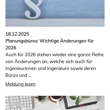
Sachkundige für Zustands- und
Funktionsprüfung privater
Abwasserleitungen
Vereinbarungen mit
Ingenieurkammern
18.12.2025
Büronachfolge
Planungsbüros: Wichtige Änderungen für
Zusatzqualifikationen
2026
Geschützter Bereich
Auch für 2026 stehen wieder eine ganze Reihe
von Änderungen an, welche sich auch für
Informationen für Auftraggeber und
Ingenieurinnen und Ingenieure sowie deren
Verbraucher
Büros und ...
Ingenieursuche (Mitglieder der IK-Bau
NRW)
Meldung lesen
Fachlisten
Bauherren-ABC
Informationen für Schülerinnen,