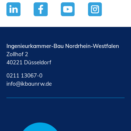
Ingenieurkammer-Bau Nordrhein-Westfalen
Zollhof 2
40221 Düsseldorf
0211 13067-0
nf
kb
nrw
d