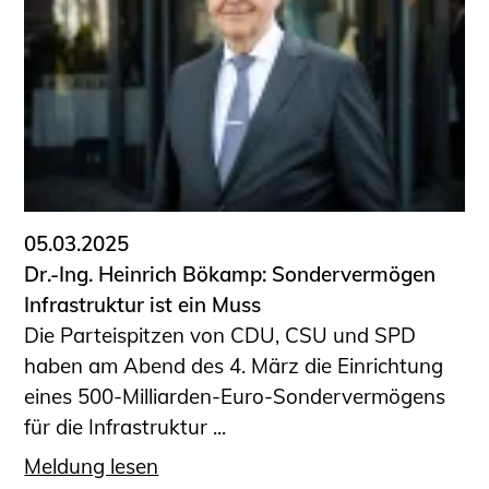
Schüler und Studierende
Projekte für Schülerinnen und Schüler
START.ING. Das Studierenden Praxis-
Programm
Wissenswertes für Studierende
Wettbewerbe für Studierende
BLING.BLING.
Kammer Newsletter
05.03.2025
Presse
Dr.-Ing. Heinrich Bökamp: Sondervermögen
Infrastruktur ist ein Muss
Kontakt und Anfahrt
Die Parteispitzen von CDU, CSU und SPD
Impressum
haben am Abend des 4. März die Einrichtung
Datenschutz
eines 500-Milliarden-Euro-Sondervermögens
für die Infrastruktur ...
Ingenieurakademie West
Meldung lesen