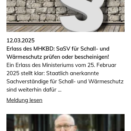
Sachkundige für Zustands- und
Funktionsprüfung privater
Abwasserleitungen
Vereinbarungen mit
Ingenieurkammern
12.03.2025
Büronachfolge
Erlass des MHKBD: SaSV für Schall- und
Zusatzqualifikationen
Wärmeschutz prüfen oder bescheinigen!
Geschützter Bereich
Ein Erlass des Ministeriums vom 25. Februar
2025 stellt klar: Staatlich anerkannte
Informationen für Auftraggeber und
Sachverständige für Schall- und Wärmeschutz
Verbraucher
sind weiterhin dafür ...
Ingenieursuche (Mitglieder der IK-Bau
NRW)
Meldung lesen
Fachlisten
Bauherren-ABC
Informationen für Schülerinnen,