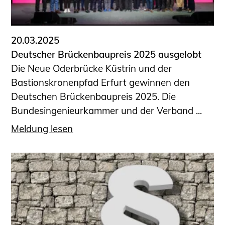
Informationen für Fortbildungsträger
Anträge, Anzeigen, Formulare
20.03.2025
Fortbildung/Seminare
Deutscher Brückenbaupreis 2025 ausgelobt
Informationen für Ingenieurinnen
Die Neue Oderbrücke Küstrin und der
und Ingenieure
Bastionskronenpfad Erfurt gewinnen den
Recht
Deutschen Brückenbaupreis 2025. Die
Planungswettbewerbe
Bundesingenieurkammer und der Verband ...
Publikationen
Meldung lesen
Stellenbörse
Staatlich anerkannte Sachverständige
Öffentlich bestellte und vereidigte
Sachverständige
Prüfsachverständige
Qualifizierte Tragwerksplaner/-innen
Bauvorlageberechtigte