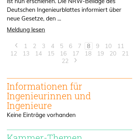
ist nun erschienen. Die NRW-Beilage des
Deutschen Ingenieurblattes informiert über
neue Gesetze, den ...
Meldung lesen
<
1
2
3
4
5
6
7
8
9
10
11
12
13
14
15
16
17
18
19
20
21
22
>
Informationen für
Ingenieur
innen und
Ingenieure
Keine Einträge vorhanden
Kammer-Themen