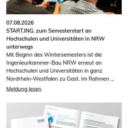
Informationen für Fortbildungsträger
Anträge, Anzeigen, Formulare
07.08.2026
Fortbildung/Seminare
START.ING. zum Semesterstart an
Informationen für Ingenieurinnen
Hochschulen und Universitäten in NRW
und Ingenieure
unterwegs
Recht
Mit Beginn des Wintersemesters ist die
Planungswettbewerbe
Ingenieurkammer-Bau NRW erneut an
Publikationen
Hochschulen und Universitäten in ganz
Stellenbörse
Nordrhein-Westfalen zu Gast. Im Rahmen ...
Staatlich anerkannte Sachverständige
Meldung lesen
Öffentlich bestellte und vereidigte
Sachverständige
Prüfsachverständige
Qualifizierte Tragwerksplaner/-innen
Bauvorlageberechtigte