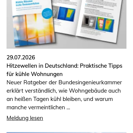
Sachkundige für Zustands- und
Funktionsprüfung privater
Abwasserleitungen
Vereinbarungen mit
Ingenieurkammern
Büronachfolge
Zusatzqualifikationen
29.07.2026
Geschützter Bereich
Hitzewellen in Deutschland: Praktische Tipps
für kühle Wohnungen
Informationen für Auftraggeber und
Neuer Ratgeber der Bundesingenieurkammer
Verbraucher
erklärt verständlich, wie Wohngebäude auch
Ingenieursuche (Mitglieder der IK-Bau
an heißen Tagen kühl bleiben, und warum
NRW)
manche vermeintlichen ...
Fachlisten
Bauherren-ABC
Meldung lesen
Informationen für Schülerinnen,