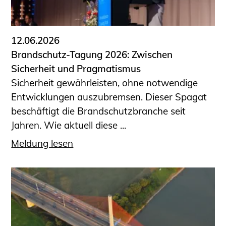
Informationen für Fortbildungsträger
Anträge, Anzeigen, Formulare
12.06.2026
Fortbildung/Seminare
Brandschutz-Tagung 2026: Zwischen
Informationen für Ingenieurinnen
Sicherheit und Pragmatismus
und Ingenieure
Sicherheit gewährleisten, ohne notwendige
Recht
Entwicklungen auszubremsen. Dieser Spagat
Planungswettbewerbe
beschäftigt die Brandschutzbranche seit
Publikationen
Jahren. Wie aktuell diese ...
Stellenbörse
Meldung lesen
Staatlich anerkannte Sachverständige
Öffentlich bestellte und vereidigte
Sachverständige
Prüfsachverständige
Qualifizierte Tragwerksplaner/-innen
Bauvorlageberechtigte