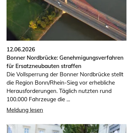
Sachkundige für Zustands- und
Funktionsprüfung privater
Abwasserleitungen
Vereinbarungen mit
Ingenieurkammern
Büronachfolge
12.06.2026
Zusatzqualifikationen
Bonner Nordbrücke: Genehmigungsverfahren
Geschützter Bereich
für Ersatzneubauten straffen
Die Vollsperrung der Bonner Nordbrücke stellt
Informationen für Auftraggeber und
die Region Bonn/Rhein-Sieg vor erhebliche
Verbraucher
Herausforderungen. Täglich nutzten rund
Ingenieursuche (Mitglieder der IK-Bau
100.000 Fahrzeuge die ...
NRW)
Fachlisten
Meldung lesen
Bauherren-ABC
Informationen für Schülerinnen,