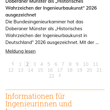
Doberaner Münster als „Historisches
Wahrzeichen der Ingenieurbaukunst“ 2026
ausgezeichnet
Die Bundesingenieurkammer hat das
Doberaner Münster als „Historisches
Wahrzeichen der Ingenieurbaukunst in
Deutschland“ 2026 ausgezeichnet. Mit der ...
Meldung lesen
<
1
2
3
4
5
6
7
8
9
10
11
12
13
14
15
16
17
18
19
20
21
22
>
Informationen für
Ingenieur
innen und