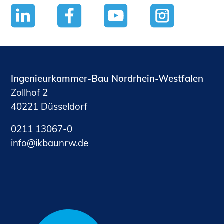
Ingenieurkammer-Bau Nordrhein-Westfalen
Zollhof 2
40221 Düsseldorf
0211 13067-0
nf
kb
nrw
d