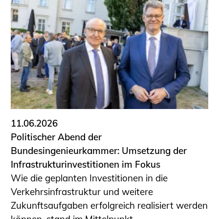
Schüler und Studierende
Projekte für Schülerinnen und Schüler
START.ING. Das Studierenden Praxis-
Programm
Wissenswertes für Studierende
Wettbewerbe für Studierende
BLING.BLING.
Kammer Newsletter
Presse
11.06.2026
Politischer Abend der
Kontakt und Anfahrt
Bundesingenieurkammer: Umsetzung der
Impressum
Infrastrukturinvestitionen im Fokus
Datenschutz
Wie die geplanten Investitionen in die
Verkehrsinfrastruktur und weitere
Ingenieurakademie West
Zukunftsaufgaben erfolgreich realisiert werden
können, stand im Mittelpunkt ...