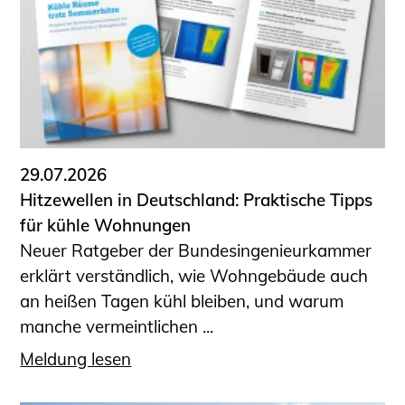
Sachkundige für Zustands- und
Funktionsprüfung privater
Abwasserleitungen
Vereinbarungen mit
Ingenieurkammern
Büronachfolge
Zusatzqualifikationen
29.07.2026
Geschützter Bereich
Hitzewellen in Deutschland: Praktische Tipps
für kühle Wohnungen
Informationen für Auftraggeber und
Neuer Ratgeber der Bundesingenieurkammer
Verbraucher
erklärt verständlich, wie Wohngebäude auch
Ingenieursuche (Mitglieder der IK-Bau
an heißen Tagen kühl bleiben, und warum
NRW)
manche vermeintlichen ...
Fachlisten
Bauherren-ABC
Meldung lesen
Informationen für Schülerinnen,