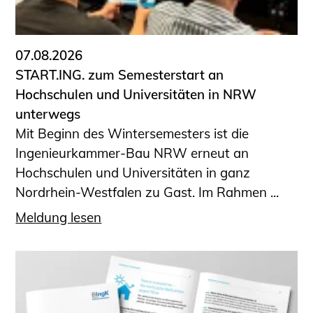
Informationen für Fortbildungsträger
Anträge, Anzeigen, Formulare
07.08.2026
Fortbildung/Seminare
START.ING. zum Semesterstart an
Informationen für Ingenieurinnen
Hochschulen und Universitäten in NRW
und Ingenieure
unterwegs
Recht
Mit Beginn des Wintersemesters ist die
Planungswettbewerbe
Ingenieurkammer-Bau NRW erneut an
Publikationen
Hochschulen und Universitäten in ganz
Stellenbörse
Nordrhein-Westfalen zu Gast. Im Rahmen ...
Staatlich anerkannte Sachverständige
Meldung lesen
Öffentlich bestellte und vereidigte
Sachverständige
Prüfsachverständige
Qualifizierte Tragwerksplaner/-innen
Bauvorlageberechtigte