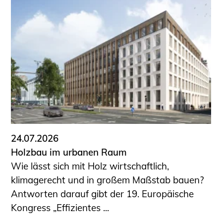
Schüler und Studierende
Projekte für Schülerinnen und Schüler
START.ING. Das Studierenden Praxis-
Programm
Wissenswertes für Studierende
Wettbewerbe für Studierende
BLING.BLING.
Kammer Newsletter
Presse
24.07.2026
Kontakt und Anfahrt
Holzbau im urbanen Raum
Impressum
Wie lässt sich mit Holz wirtschaftlich,
Datenschutz
klimagerecht und in großem Maßstab bauen?
Antworten darauf gibt der 19. Europäische
Ingenieurakademie West
Kongress „Effizientes ...