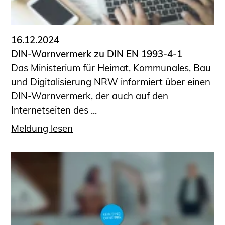
Informationen für Fortbildungsträger
Anträge, Anzeigen, Formulare
16.12.2024
Fortbildung/Seminare
DIN-Warnvermerk zu DIN EN 1993-4-1
Informationen für Ingenieurinnen
Das Ministerium für Heimat, Kommunales, Bau
und Ingenieure
und Digitalisierung NRW informiert über einen
Recht
DIN-Warnvermerk, der auch auf den
Planungswettbewerbe
Internetseiten des ...
Publikationen
Meldung lesen
Stellenbörse
Staatlich anerkannte Sachverständige
Öffentlich bestellte und vereidigte
Sachverständige
Prüfsachverständige
Qualifizierte Tragwerksplaner/-innen
Bauvorlageberechtigte