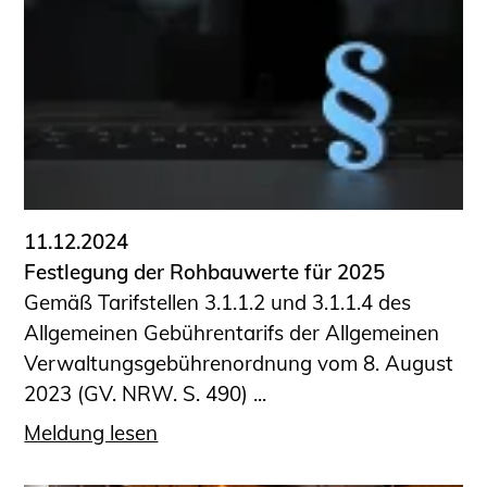
Schüler und Studierende
Projekte für Schülerinnen und Schüler
START.ING. Das Studierenden Praxis-
Programm
Wissenswertes für Studierende
Wettbewerbe für Studierende
BLING.BLING.
Kammer Newsletter
11.12.2024
Presse
Festlegung der Rohbauwerte für 2025
Gemäß Tarifstellen 3.1.1.2 und 3.1.1.4 des
Kontakt und Anfahrt
Allgemeinen Gebührentarifs der Allgemeinen
Impressum
Verwaltungsgebührenordnung vom 8. August
Datenschutz
2023 (GV. NRW. S. 490) ...
Ingenieurakademie West
Meldung lesen