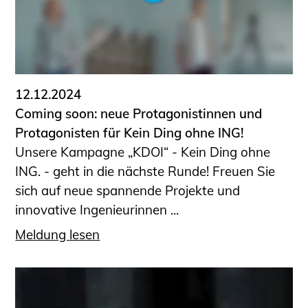
Sachkundige für Zustands- und
Funktionsprüfung privater
Abwasserleitungen
Vereinbarungen mit
Ingenieurkammern
12.12.2024
Büronachfolge
Coming soon: neue Protagonistinnen und
Zusatzqualifikationen
Protagonisten für Kein Ding ohne ING!
Geschützter Bereich
Unsere Kampagne „KDOI“ - Kein Ding ohne
ING. - geht in die nächste Runde! Freuen Sie
Informationen für Auftraggeber und
sich auf neue spannende Projekte und
Verbraucher
innovative Ingenieurinnen ...
Ingenieursuche (Mitglieder der IK-Bau
NRW)
Meldung lesen
Fachlisten
Bauherren-ABC
Informationen für Schülerinnen,