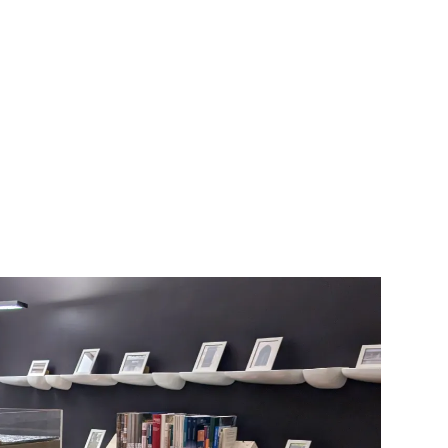
Informationen für
Schülerinnen, Schüler
und Studierende
Projekte für
Schülerinnen und
Schüler
START.ING. Das
Studierenden Praxis-
Programm
Wissenswertes für
Studierende
Wettbewerbe für