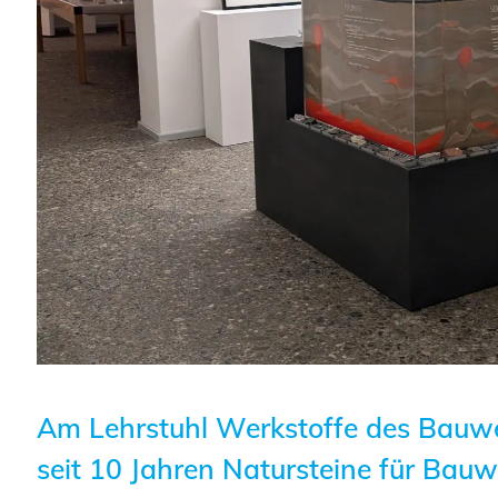
Planungswettbewerbe
Publikationen
Stellenbörse
Staatlich anerkannte
Sachverständige
Öffentlich bestellte und
vereidigte Sachverständige
Prüfsachverständige
Qualifizierte Tragwerksplaner/-
innen
Am Lehrstuhl Werkstoffe des Bau
Bauvorlageberechtigte
seit 10 Jahren Natursteine für Bauw