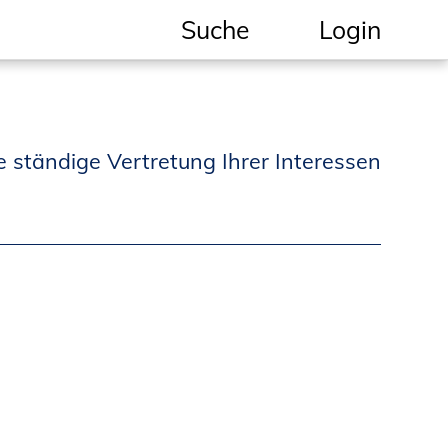
Suche
Login
Geschützter Bereich
Informationen für
e ständige Vertretung Ihrer Interessen
Auftraggeber und
Verbraucher
Ingenieursuche
(Mitglieder der IK-Bau
NRW)
Fachlisten
Bauherren-ABC