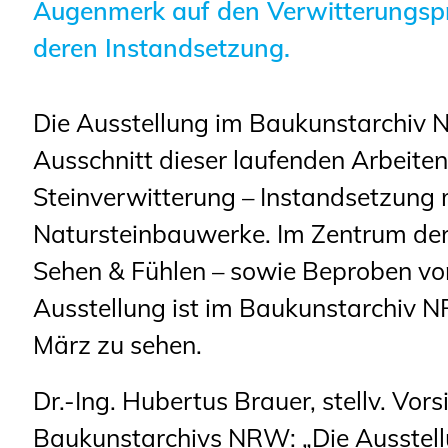
Sachkundige für Zustands- und
Augenmerk auf den Verwitterungsp
Funktionsprüfung privater
deren Instandsetzung.
Abwasserleitungen
Vereinbarungen mit
Die Ausstellung im Baukunstarchiv 
Ingenieurkammern
Ausschnitt dieser laufenden Arbeite
Büronachfolge
Steinverwitterung – Instandsetzun
Zusatzqualifikationen
Natursteinbauwerke. Im Zentrum der 
Sehen & Fühlen – sowie Beproben von
Ausstellung ist im Baukunstarchiv 
März zu sehen.
Dr.-Ing. Hubertus Brauer, stellv. Vor
Baukunstarchivs NRW:
„Die Ausstel