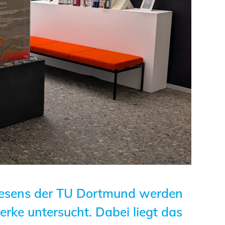
Studierende
BLING.BLING.
Kammer Newsletter
Presse
Kontakt und Anfahrt
Impressum
Datenschutz
Ingenieurakademie
wesens der TU Dortmund werden
West
erke untersucht. Dabei liegt das