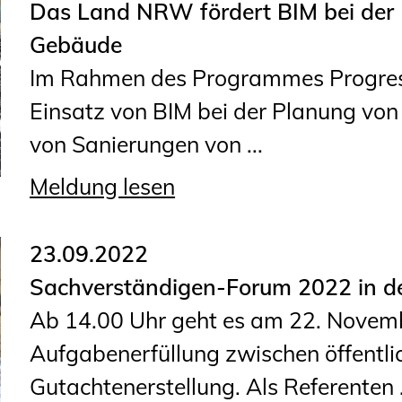
Das Land NRW fördert BIM bei der P
Geschäftsstelle
Gebäude
Mitgliedschaft
Im Rahmen des Programmes Progres.
Veranstaltungsformate
Einsatz von BIM bei der Planung vo
Unsere Publikationen
von Sanierungen von ...
Informationen für
Fortbildungsträger
Meldung lesen
Anträge, Anzeigen, Formulare
23.09.2022
Fortbildung/Seminare
Sachverständigen-Forum 2022 in de
Ab 14.00 Uhr geht es am 22. Novem
Informationen für
Aufgabenerfüllung zwischen öffentlic
Ingenieurinnen und Ingenieure
Gutachtenerstellung. Als Referenten .
Recht