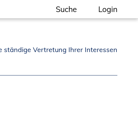
Suche
Login
Geschützter Bereich
Informationen für
e ständige Vertretung Ihrer Interessen
Auftraggeber und
Verbraucher
Ingenieursuche
(Mitglieder der IK-Bau
NRW)
Fachlisten
Bauherren-ABC