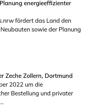
lanung energieeffizienter
Informationen für
Schülerinnen, Schüler
nrw fördert das Land den
und Studierende
n Neubauten sowie der Planung
Projekte für
Schülerinnen und
Schüler
START.ING. Das
Studierenden Praxis-
r Zeche Zollern, Dortmund
Programm
ber 2022 um die
Wissenswertes für
her Bestellung und privater
Studierende
..
Wettbewerbe für