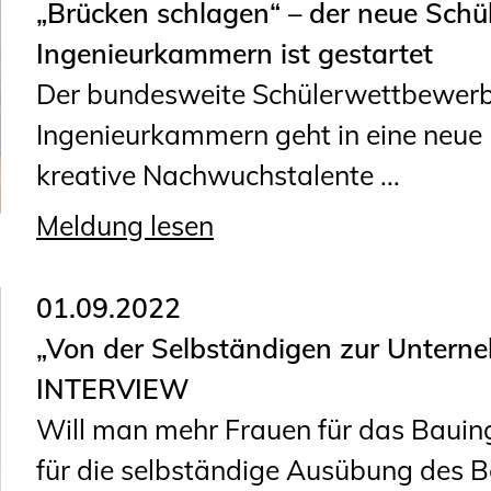
Sachkundige für Zustands- und
„Brücken schlagen“ – der neue Sch
Funktionsprüfung privater
Ingenieurkammern ist gestartet
Abwasserleitungen
Der bundesweite Schülerwettbewerb 
Vereinbarungen mit
Ingenieurkammern geht in eine neue 
Ingenieurkammern
kreative Nachwuchstalente ...
Büronachfolge
Meldung lesen
Zusatzqualifikationen
01.09.2022
„Von der Selbständigen zur Unte
INTERVIEW
Will man mehr Frauen für das Baui
für die selbständige Ausübung des B