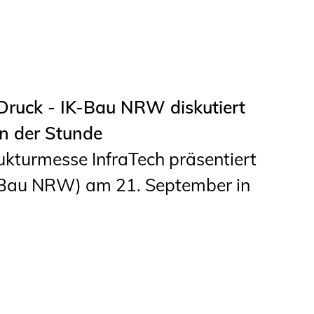
Studierende
BLING.BLING.
Kammer Newsletter
Druck - IK-Bau NRW diskutiert
Presse
en der Stunde
Kontakt und Anfahrt
ukturmesse InfraTech präsentiert
Bau NRW) am 21. September in
Impressum
Datenschutz
Ingenieurakademie
West