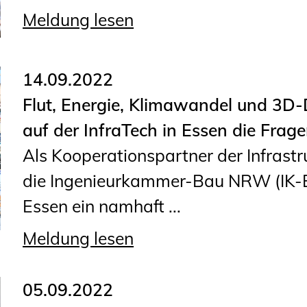
Planungswettbewerbe
Meldung lesen
Publikationen
Stellenbörse
14.09.2022
Flut, Energie, Klimawandel und 3D-
Staatlich anerkannte
auf der InfraTech in Essen die Frag
Sachverständige
Als Kooperationspartner der Infrastr
Öffentlich bestellte und
die Ingenieurkammer-Bau NRW (IK-
vereidigte Sachverständige
Essen ein namhaft ...
Prüfsachverständige
Qualifizierte Tragwerksplaner/-
Meldung lesen
innen
Bauvorlageberechtigte
05.09.2022