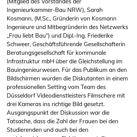
(Mitglied des Vorstandes der
Schüler und Studierende
Ingenieurkammer-Bau NRW), Sarah
Projekte für Schülerinnen und Schüler
Kosmann, (M.Sc., Gründerin von Kosmann
START.ING. Das Studierenden Praxis-
Ingenieure und Mitbegründerin des Netzwerks
Programm
„Frau liebt Bau“) und Dipl.-Ing. Friederike
Wissenswertes für Studierende
Schweer, Geschäftsführende Gesellschafterin
Wettbewerbe für Studierende
Beratungsgesellschaft für kommunale
BLING.BLING.
Infrastruktur mbH über die Gleichstellung im
Kammer Newsletter
Bauingenieurwesen. Für das Publikum an den
Presse
Bildschirmen wurden die Diskutanten in einem
professionellen Setting vom Team des
Kontakt und Anfahrt
Düsseldorf Videodienstleisters Filmschere mit
Impressum
drei Kameras ins richtige Bild gesetzt.
Datenschutz
Ausgangspunkt der Diskussion war die
Ingenieurakademie West
Tatsache, dass die Zahl der Frauen bei den
Studierenden und auch bei den