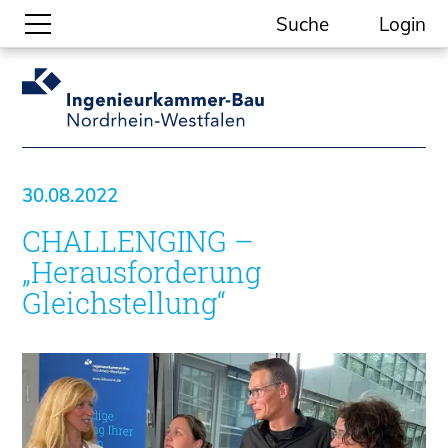
Suche
Login
Gesellschaftliche Themen
Aktuelle Meldungen
Kammer-Themen
30.08.2022
Kein Ding ohne ING.
CHALLENGING –
Ingenieurkammer-Bau NRW
Willkommen bei der Kammer
„Herausforderung
Aufgaben
Gleichstellung“
Gremien
Geschäftsstelle
Mitgliedschaft
Veranstaltungsformate
Unsere Publikationen