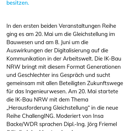
besitzen.
Sachkundige für Zustands- und
Funktionsprüfung privater
Abwasserleitungen
In den ersten beiden Veranstaltungen Reihe
Vereinbarungen mit
ging es am 20. Mai um die Gleichstellung im
Ingenieurkammern
Bauwesen und am 8. Juni um die
Büronachfolge
Auswirkungen der Digitalisierung auf die
Zusatzqualifikationen
Kommunikation in der Arbeitswelt. Die IK-Bau
Geschützter Bereich
NRW bringt mit diesem Format Generationen
Informationen für Auftraggeber und
und Geschlechter ins Gespräch und sucht
Verbraucher
gemeinsam mit allen Beteiligten Zukunftswege
Ingenieursuche (Mitglieder der IK-Bau
für das Ingenieurwesen. Am 20. Mai startete
NRW)
die IK-Bau NRW mit dem Thema
Fachlisten
„Herausforderung Gleichstellung“ in die neue
Bauherren-ABC
Reihe ChallengING. Moderiert von Insa
Backe/WDR sprachen Dipl.-Ing. Jörg Friemel
Informationen für Schülerinnen,