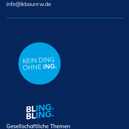
nf
kb
nrw
d
Gesellschaftliche Themen