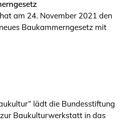
merngesetz
Informationen für
g hat am 24. November 2021 den
Schülerinnen, Schüler
n neues Baukammerngesetz mit
und Studierende
Projekte für
Schülerinnen und
Schüler
START.ING. Das
Studierenden Praxis-
Programm
kultur“ lädt die Bundesstiftung
Wissenswertes für
zur Baukulturwerkstatt in das
Studierende
Wettbewerbe für