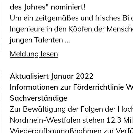
Sachkundige für Zustands- und
des Jahres" nominiert!
Funktionsprüfung privater
Um ein zeitgemäßes und frisches Bil
Abwasserleitungen
Ingenieure in den Köpfen der Mensch
Vereinbarungen mit
jungen Talenten ...
Ingenieurkammern
Meldung lesen
Büronachfolge
Zusatzqualifikationen
Aktualisiert Januar 2022
Informationen zur Förderrichtlinie
Sachverständige
Zur Bewältigung der Folgen der Hoc
Nordrhein-Westfalen stehen 12,3 Mil
Wiederaufbaumaßnahmen zur Verfügu