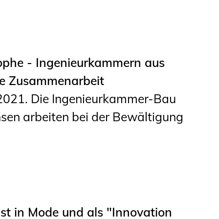
Studierende
BLING.BLING.
Kammer Newsletter
ophe - Ingenieurkammern aus
e Zusammenarbeit
Presse
.2021. Die Ingenieurkammer-Bau
Kontakt und Anfahrt
en arbeiten bei der Bewältigung
Impressum
Datenschutz
Ingenieurakademie
West
ist in Mode und als "Innovation