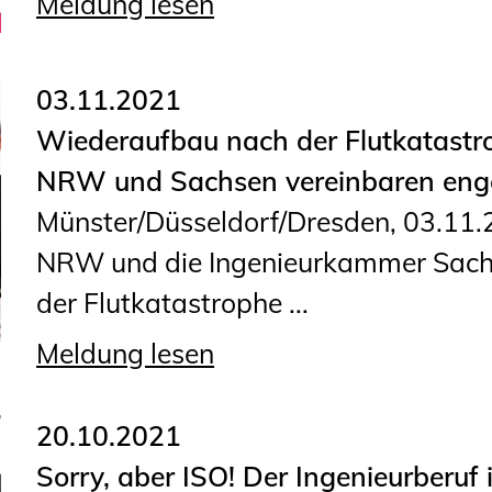
Meldung lesen
Planungswettbewerbe
Publikationen
03.11.2021
Stellenbörse
Wiederaufbau nach der Flutkatastr
Staatlich anerkannte
NRW und Sachsen vereinbaren eng
Sachverständige
Münster/Düsseldorf/Dresden, 03.11
Öffentlich bestellte und
NRW und die Ingenieurkammer Sachs
vereidigte Sachverständige
der Flutkatastrophe ...
Prüfsachverständige
Meldung lesen
Qualifizierte Tragwerksplaner/-
innen
20.10.2021
Bauvorlageberechtigte
Sorry, aber ISO! Der Ingenieurberuf 