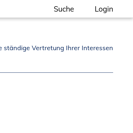
Suche
Login
Geschützter Bereich
Informationen für
e ständige Vertretung Ihrer Interessen
Auftraggeber und
Verbraucher
Ingenieursuche
(Mitglieder der IK-Bau
NRW)
Fachlisten
Bauherren-ABC