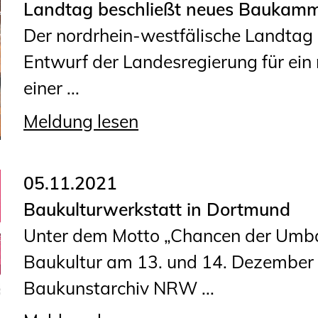
Landtag beschließt neues Baukam
Geschäftsstelle
Der nordrhein-westfälische Landta
Mitgliedschaft
Entwurf der Landesregierung für ei
Veranstaltungsformate
einer ...
Unsere Publikationen
Informationen für
Meldung lesen
Fortbildungsträger
05.11.2021
Anträge, Anzeigen, Formulare
Baukulturwerkstatt in Dortmund
Fortbildung/Seminare
Unter dem Motto „Chancen der Umbau
Informationen für
Baukultur am 13. und 14. Dezember 
Ingenieurinnen und Ingenieure
Baukunstarchiv NRW ...
Recht