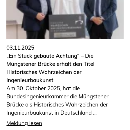
Sachkundige für Zustands- und
Funktionsprüfung privater
Abwasserleitungen
Vereinbarungen mit
Ingenieurkammern
Büronachfolge
03.11.2025
Zusatzqualifikationen
„Ein Stück gebaute Achtung“ – Die
Geschützter Bereich
Müngstener Brücke erhält den Titel
Historisches Wahrzeichen der
Informationen für Auftraggeber und
Ingenieurbaukunst
Verbraucher
Am 30. Oktober 2025, hat die
Ingenieursuche (Mitglieder der IK-Bau
Bundesingenieurkammer die Müngstener
NRW)
Brücke als Historisches Wahrzeichen der
Fachlisten
Ingenieurbaukunst in Deutschland ...
Bauherren-ABC
Meldung lesen
Informationen für Schülerinnen,