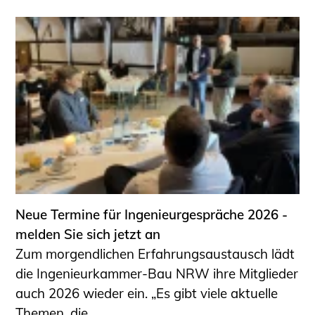
Schüler und Studierende
Projekte für Schülerinnen und Schüler
START.ING. Das Studierenden Praxis-
Programm
Wissenswertes für Studierende
Wettbewerbe für Studierende
BLING.BLING.
Kammer Newsletter
Presse
Kontakt und Anfahrt
Neue Termine für Ingenieurgespräche 2026 -
Impressum
melden Sie sich jetzt an
Datenschutz
Zum morgendlichen Erfahrungsaustausch lädt
die Ingenieurkammer-Bau NRW ihre Mitglieder
Ingenieurakademie West
auch 2026 wieder ein. „Es gibt viele aktuelle
Themen, die ...