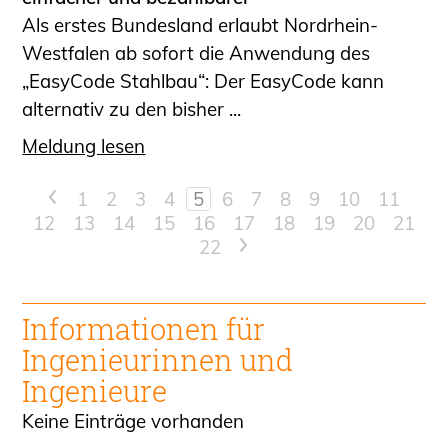
Als erstes Bundesland erlaubt Nordrhein-
Westfalen ab sofort die Anwendung des
„EasyCode Stahlbau“: Der EasyCode kann
alternativ zu den bisher ...
Meldung lesen
<
1
2
3
4
5
6
7
8
9
10
11
12
13
14
15
16
17
18
19
20
21
22
>
Informationen für
Ingenieur
innen und
Ingenieure
Keine Einträge vorhanden