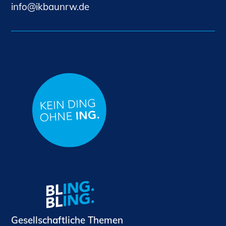
nf
kb
nrw
d
Gesellschaftliche Themen