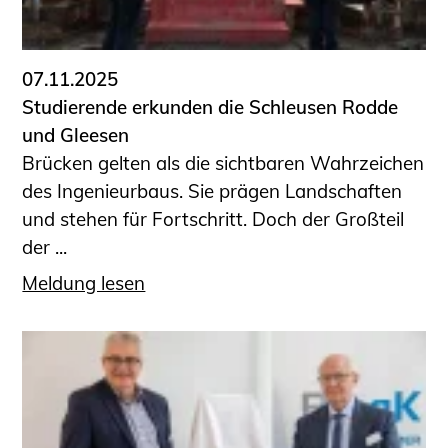
Informationen für Fortbildungsträger
Anträge, Anzeigen, Formulare
07.11.2025
Fortbildung/Seminare
Studierende erkunden die Schleusen Rodde
Informationen für Ingenieurinnen
und Gleesen
und Ingenieure
Brücken gelten als die sichtbaren Wahrzeichen
Recht
des Ingenieurbaus. Sie prägen Landschaften
Planungswettbewerbe
und stehen für Fortschritt. Doch der Großteil
Publikationen
der ...
Stellenbörse
Meldung lesen
Staatlich anerkannte Sachverständige
Öffentlich bestellte und vereidigte
Sachverständige
Prüfsachverständige
Qualifizierte Tragwerksplaner/-innen
Bauvorlageberechtigte