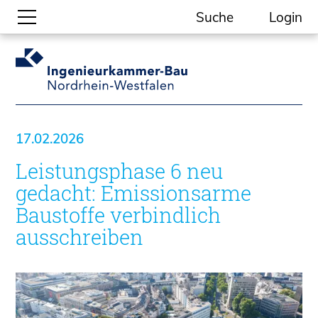
Suche
Login
Gesellschaftliche Themen
Aktuelle Meldungen
Kammer-Themen
17.02.2026
Kein Ding ohne ING.
Leistungsphase 6 neu
Ingenieurkammer-Bau NRW
Willkommen bei der Kammer
gedacht: Emissionsarme
Aufgaben
Baustoffe verbindlich
Gremien
ausschreiben
Geschäftsstelle
Mitgliedschaft
Veranstaltungsformate
Unsere Publikationen