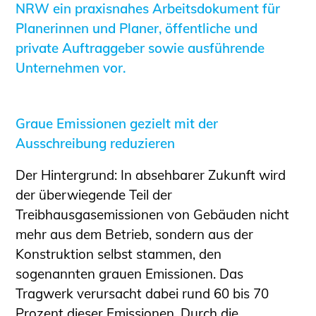
NRW ein praxisnahes Arbeitsdokument für
Sachkundige für Zustands- und
Planerinnen und Planer, öffentliche und
Funktionsprüfung privater
private Auftraggeber sowie ausführende
Abwasserleitungen
Unternehmen vor.
Vereinbarungen mit
Ingenieurkammern
Büronachfolge
Graue Emissionen gezielt mit der
Zusatzqualifikationen
Ausschreibung reduzieren
Geschützter Bereich
Der Hintergrund: In absehbarer Zukunft wird
Informationen für Auftraggeber und
der überwiegende Teil der
Verbraucher
Treibhausgasemissionen von Gebäuden nicht
Ingenieursuche (Mitglieder der IK-Bau
mehr aus dem Betrieb, sondern aus der
NRW)
Konstruktion selbst stammen, den
Fachlisten
sogenannten grauen Emissionen. Das
Bauherren-ABC
Tragwerk verursacht dabei rund 60 bis 70
Informationen für Schülerinnen,
Prozent dieser Emissionen. Durch die