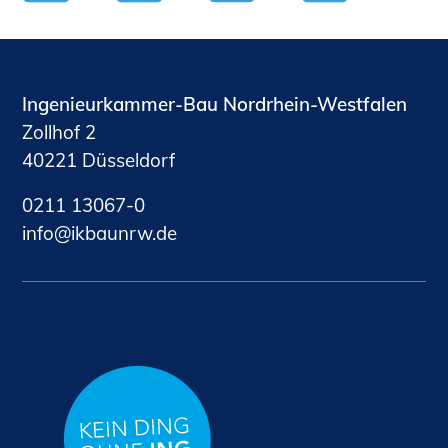
Ingenieurkammer-Bau Nordrhein-Westfalen
Zollhof 2
40221 Düsseldorf
0211 13067-0
nf
kb
nrw
d