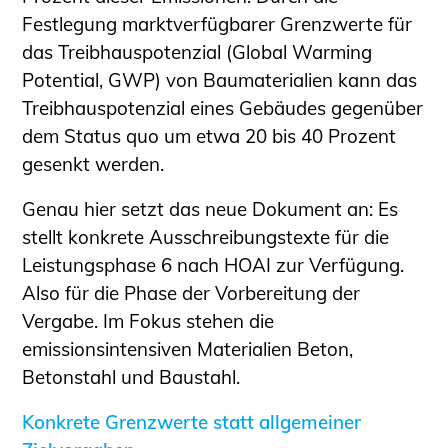
Schüler und Studierende
Festlegung marktverfügbarer Grenzwerte für
Projekte für Schülerinnen und Schüler
das Treibhauspotenzial (Global Warming
START.ING. Das Studierenden Praxis-
Potential, GWP) von Baumaterialien kann das
Programm
Treibhauspotenzial eines Gebäudes gegenüber
Wissenswertes für Studierende
dem Status quo um etwa 20 bis 40 Prozent
Wettbewerbe für Studierende
gesenkt werden.
BLING.BLING.
Genau hier setzt das neue Dokument an: Es
Kammer Newsletter
stellt konkrete Ausschreibungstexte für die
Presse
Leistungsphase 6 nach HOAI zur Verfügung.
Kontakt und Anfahrt
Also für die Phase der Vorbereitung der
Impressum
Vergabe. Im Fokus stehen die
emissionsintensiven Materialien Beton,
Datenschutz
Betonstahl und Baustahl.
Ingenieurakademie West
Konkrete Grenzwerte statt allgemeiner