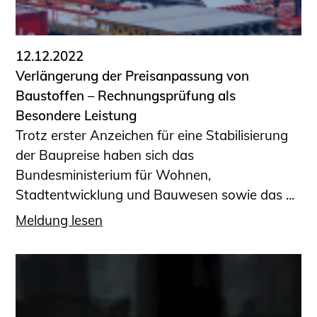
Informationen für Fortbildungsträger
Anträge, Anzeigen, Formulare
12.12.2022
Fortbildung/Seminare
Verlängerung der Preisanpassung von
Informationen für Ingenieurinnen
Baustoffen – Rechnungsprüfung als
und Ingenieure
Besondere Leistung
Recht
Trotz erster Anzeichen für eine Stabilisierung
Planungswettbewerbe
der Baupreise haben sich das
Publikationen
Bundesministerium für Wohnen,
Stellenbörse
Stadtentwicklung und Bauwesen sowie das ...
Staatlich anerkannte Sachverständige
Meldung lesen
Öffentlich bestellte und vereidigte
Sachverständige
Prüfsachverständige
Qualifizierte Tragwerksplaner/-innen
Bauvorlageberechtigte