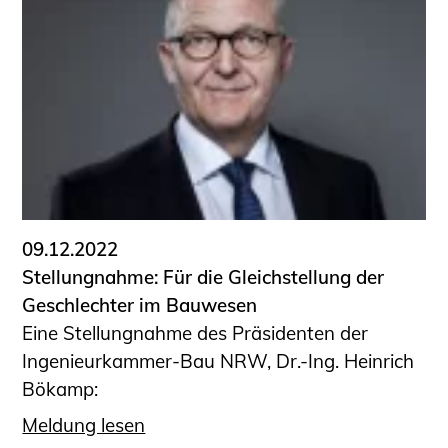
Schüler und Studierende
Projekte für Schülerinnen und Schüler
START.ING. Das Studierenden Praxis-
Programm
Wissenswertes für Studierende
Wettbewerbe für Studierende
BLING.BLING.
Kammer Newsletter
09.12.2022
Presse
Stellungnahme: Für die Gleichstellung der
Kontakt und Anfahrt
Geschlechter im Bauwesen
Impressum
Eine Stellungnahme des Präsidenten der
Datenschutz
Ingenieurkammer-Bau NRW, Dr.-Ing. Heinrich
Bökamp:
Ingenieurakademie West
Meldung lesen