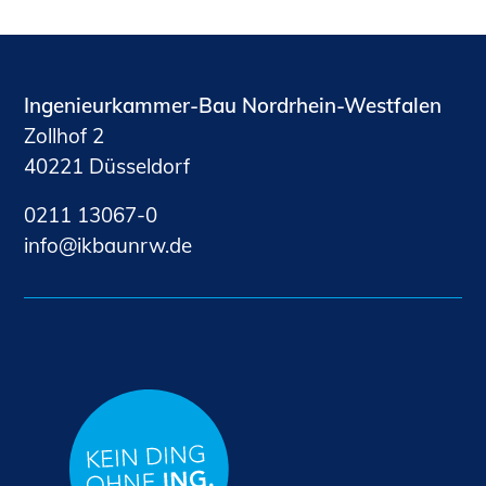
Ingenieurkammer-Bau Nordrhein-Westfalen
Zollhof 2
40221 Düsseldorf
0211 13067-0
nf
kb
nrw
d