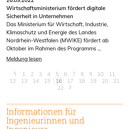
Wirtschaftsministerium fördert digitale
Sicherheit in Unternehmen
Das Ministerium für Wirtschaft, Industrie,
Klimaschutz und Energie des Landes
Nordrhein-Westfalen (MWIKE) fördert ab
Oktober im Rahmen des Programms ...
Meldung lesen
<
1
2
3
4
5
6
7
8
9
10
11
12
13
14
15
16
17
18
19
20
21
22
>
Informationen für
Ingenieur
innen und