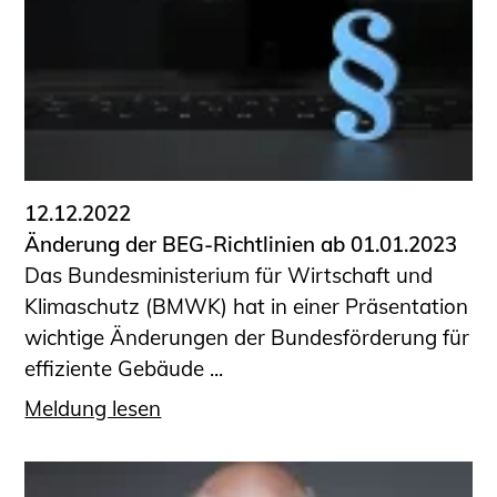
Sachkundige für Zustands- und
Funktionsprüfung privater
Abwasserleitungen
Vereinbarungen mit
Ingenieurkammern
Büronachfolge
Zusatzqualifikationen
12.12.2022
Geschützter Bereich
Änderung der BEG-Richtlinien ab 01.01.2023
Das Bundesministerium für Wirtschaft und
Informationen für Auftraggeber und
Klimaschutz (BMWK) hat in einer Präsentation
Verbraucher
wichtige Änderungen der Bundesförderung für
Ingenieursuche (Mitglieder der IK-Bau
effiziente Gebäude ...
NRW)
Fachlisten
Meldung lesen
Bauherren-ABC
Informationen für Schülerinnen,