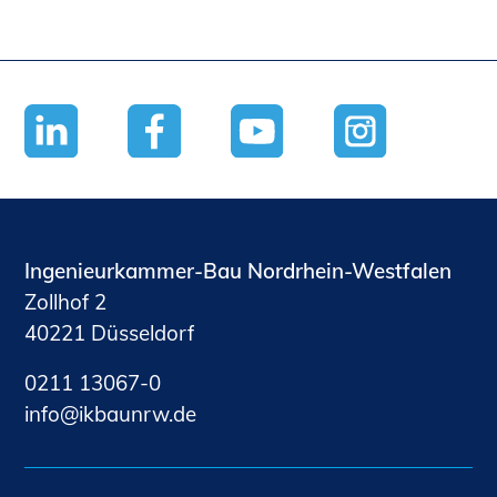
Ingenieurkammer-Bau Nordrhein-Westfalen
Zollhof 2
40221 Düsseldorf
0211 13067-0
nf
kb
nrw
d