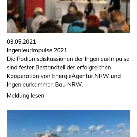
Sachkundige für Zustands- und
Funktionsprüfung privater
Abwasserleitungen
Vereinbarungen mit
Ingenieurkammern
03.05.2021
Büronachfolge
Ingenieurimpulse 2021
Zusatzqualifikationen
Die Podiumsdiskussionen der IngenieurImpulse
Geschützter Bereich
sind fester Bestandteil der erfolgreichen
Kooperation von EnergieAgentur.NRW und
Informationen für Auftraggeber und
Ingenieurkammer-Bau NRW.
Verbraucher
Ingenieursuche (Mitglieder der IK-Bau
Meldung lesen
NRW)
Fachlisten
Bauherren-ABC
Informationen für Schülerinnen,