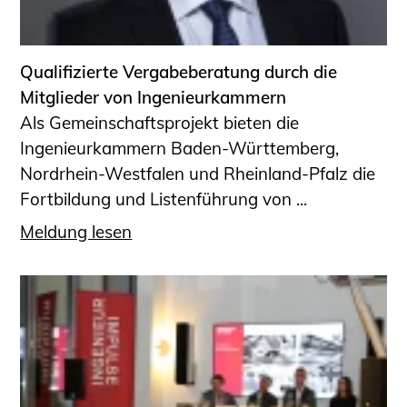
Informationen für Fortbildungsträger
Anträge, Anzeigen, Formulare
Qualifizierte Vergabeberatung durch die
Fortbildung/Seminare
Mitglieder von Ingenieurkammern
Informationen für Ingenieurinnen
Als Gemeinschaftsprojekt bieten die
und Ingenieure
Ingenieurkammern Baden-Württemberg,
Recht
Nordrhein-Westfalen und Rheinland-Pfalz die
Planungswettbewerbe
Fortbildung und Listenführung von ...
Publikationen
Meldung lesen
Stellenbörse
Staatlich anerkannte Sachverständige
Öffentlich bestellte und vereidigte
Sachverständige
Prüfsachverständige
Qualifizierte Tragwerksplaner/-innen
Bauvorlageberechtigte