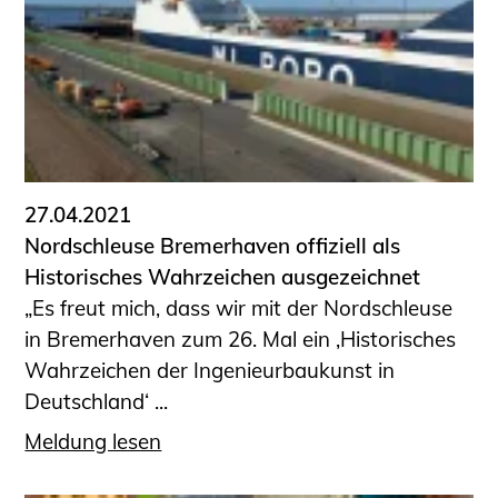
Schüler und Studierende
Projekte für Schülerinnen und Schüler
START.ING. Das Studierenden Praxis-
Programm
Wissenswertes für Studierende
Wettbewerbe für Studierende
BLING.BLING.
27.04.2021
Kammer Newsletter
Nordschleuse Bremerhaven offiziell als
Historisches Wahrzeichen ausgezeichnet
Presse
„Es freut mich, dass wir mit der Nordschleuse
Kontakt und Anfahrt
in Bremerhaven zum 26. Mal ein ‚Historisches
Impressum
Wahrzeichen der Ingenieurbaukunst in
Datenschutz
Deutschland‘ ...
Ingenieurakademie West
Meldung lesen