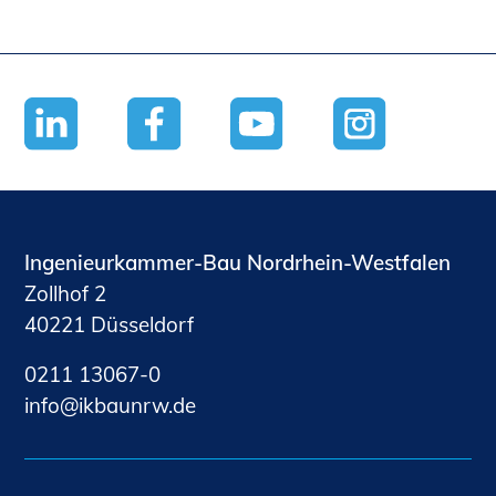
Ingenieurkammer-Bau Nordrhein-Westfalen
Zollhof 2
40221 Düsseldorf
0211 13067-0
nf
kb
nrw
d