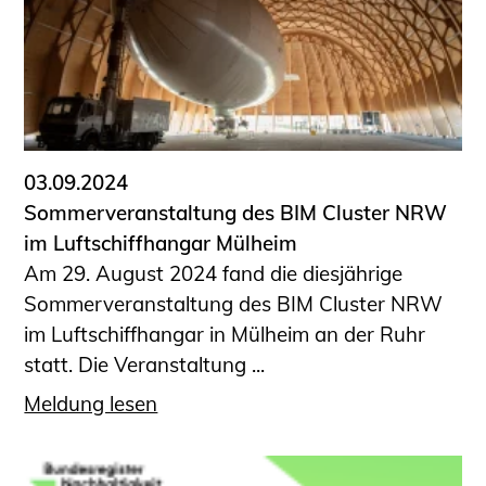
Schüler und Studierende
Projekte für Schülerinnen und Schüler
START.ING. Das Studierenden Praxis-
Programm
Wissenswertes für Studierende
Wettbewerbe für Studierende
03.09.2024
BLING.BLING.
Sommerveranstaltung des BIM Cluster NRW
Kammer Newsletter
im Luftschiffhangar Mülheim
Presse
Am 29. August 2024 fand die diesjährige
Sommerveranstaltung des BIM Cluster NRW
Kontakt und Anfahrt
im Luftschiffhangar in Mülheim an der Ruhr
Impressum
statt. Die Veranstaltung ...
Datenschutz
Meldung lesen
Ingenieurakademie West