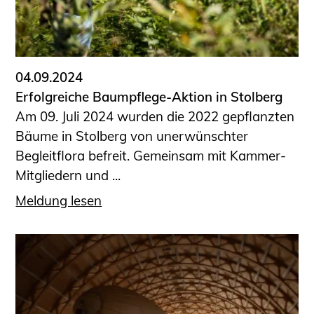
Sachkundige für Zustands- und
Funktionsprüfung privater
Abwasserleitungen
Vereinbarungen mit
04.09.2024
Ingenieurkammern
Erfolgreiche Baumpflege-Aktion in Stolberg
Büronachfolge
Am 09. Juli 2024 wurden die 2022 gepflanzten
Zusatzqualifikationen
Bäume in Stolberg von unerwünschter
Geschützter Bereich
Begleitflora befreit. Gemeinsam mit Kammer-
Mitgliedern und ...
Informationen für Auftraggeber und
Verbraucher
Meldung lesen
Ingenieursuche (Mitglieder der IK-Bau
NRW)
Fachlisten
Bauherren-ABC
Informationen für Schülerinnen,