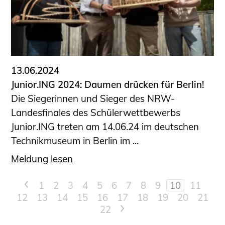
13.06.2024
Junior.ING 2024: Daumen drücken für Berlin!
Die Siegerinnen und Sieger des NRW-
Landesfinales des Schülerwettbewerbs
Junior.ING treten am 14.06.24 im deutschen
Technikmuseum in Berlin im ...
Meldung lesen
<
1
2
3
4
5
6
7
8
9
10
11
12
13
14
15
16
17
18
19
20
21
22
>