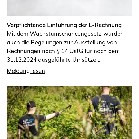
Informationen für Fortbildungsträger
Anträge, Anzeigen, Formulare
Verpflichtende Einführung der E-Rechnung
Fortbildung/Seminare
Mit dem Wachstumschancengesetz wurden
Informationen für Ingenieurinnen
auch die Regelungen zur Ausstellung von
und Ingenieure
Rechnungen nach § 14 UstG für nach dem
Recht
31.12.2024 ausgeführte Umsätze ...
Planungswettbewerbe
Meldung lesen
Publikationen
Stellenbörse
Staatlich anerkannte Sachverständige
Öffentlich bestellte und vereidigte
Sachverständige
Prüfsachverständige
Qualifizierte Tragwerksplaner/-innen
Bauvorlageberechtigte