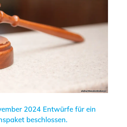
Studierende
BLING.BLING.
Kammer Newsletter
Presse
Kontakt und Anfahrt
Impressum
Datenschutz
Ingenieurakademie
ember 2024 Entwürfe für ein
West
spaket beschlossen.