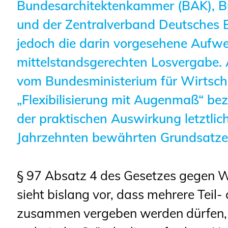
Sachkundige für Zustands- und
Bundesarchitektenkammer (BAK), B
Funktionsprüfung privater
und der Zentralverband Deutsches
Abwasserleitungen
jedoch die darin vorgesehene Aufw
Vereinbarungen mit
mittelstandsgerechten Losvergabe.
Ingenieurkammern
vom Bundesministerium für Wirtsch
Büronachfolge
„Flexibilisierung mit Augenmaß“ beze
Zusatzqualifikationen
der praktischen Auswirkung letztlic
Jahrzehnten bewährten Grundsatze
§ 97 Absatz 4 des Gesetzes gegen
sieht bislang vor, dass mehrere Teil
zusammen vergeben werden dürfen, 