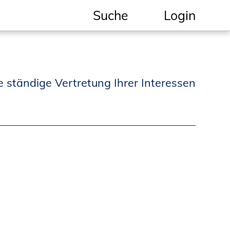
Suche
Login
Geschützter Bereich
Informationen für
e ständige Vertretung Ihrer Interessen
Auftraggeber und
Verbraucher
Ingenieursuche
(Mitglieder der IK-Bau
NRW)
Fachlisten
Bauherren-ABC