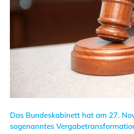
Planungswettbewerbe
Publikationen
Stellenbörse
Staatlich anerkannte
Sachverständige
Öffentlich bestellte und
vereidigte Sachverständige
Prüfsachverständige
Qualifizierte Tragwerksplaner/-
innen
Das Bundeskabinett hat am 27. Nov
Bauvorlageberechtigte
sogenanntes Vergabetransformation