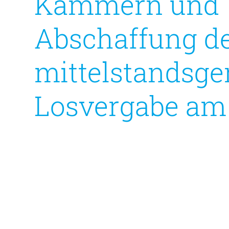
Kammern und 
Abschaffung d
mittelstandsge
Losvergabe am