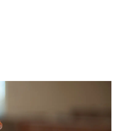
Informationen für
Schülerinnen, Schüler
und Studierende
Projekte für
Schülerinnen und
Schüler
START.ING. Das
Studierenden Praxis-
Programm
Wissenswertes für
Studierende
Wettbewerbe für