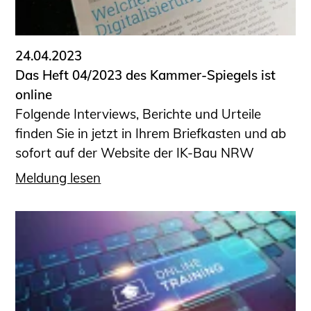
Informationen für Fortbildungsträger
Anträge, Anzeigen, Formulare
24.04.2023
Fortbildung/Seminare
Das Heft 04/2023 des Kammer-Spiegels ist
Informationen für Ingenieurinnen
online
und Ingenieure
Folgende Interviews, Berichte und Urteile
Recht
finden Sie in jetzt in Ihrem Briefkasten und ab
Planungswettbewerbe
sofort auf der Website der IK-Bau NRW
Publikationen
Meldung lesen
Stellenbörse
Staatlich anerkannte Sachverständige
Öffentlich bestellte und vereidigte
Sachverständige
Prüfsachverständige
Qualifizierte Tragwerksplaner/-innen
Bauvorlageberechtigte