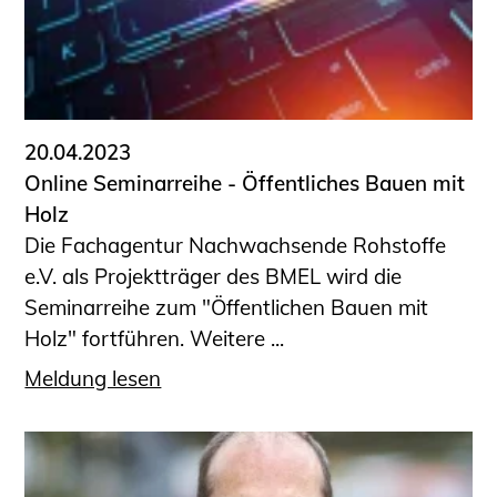
Sachkundige für Zustands- und
Funktionsprüfung privater
Abwasserleitungen
Vereinbarungen mit
Ingenieurkammern
20.04.2023
Büronachfolge
Online Seminarreihe - ­­­Öffentliches Bauen mit
Zusatzqualifikationen
Holz
Geschützter Bereich
Die Fachagentur Nachwachsende Rohstoffe
e.V. als Projektträger des BMEL wird die
Informationen für Auftraggeber und
Seminarreihe zum "Öffentlichen Bauen mit
Verbraucher
Holz" fortführen. Weitere ...
Ingenieursuche (Mitglieder der IK-Bau
NRW)
Meldung lesen
Fachlisten
Bauherren-ABC
Informationen für Schülerinnen,