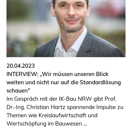
Schüler und Studierende
Projekte für Schülerinnen und Schüler
START.ING. Das Studierenden Praxis-
Programm
Wissenswertes für Studierende
Wettbewerbe für Studierende
BLING.BLING.
Kammer Newsletter
20.04.2023
Presse
INTERVIEW: „Wir müssen unseren Blick
weiten und nicht nur auf die Standardlösung
Kontakt und Anfahrt
schauen"
Impressum
Im Gespräch mit der IK-Bau NRW gibt Prof.
Datenschutz
Dr.-Ing. Christian Hartz spannende Impulse zu
Themen wie Kreislaufwirtschaft und
Ingenieurakademie West
Wertschöpfung im Bauwesen ...