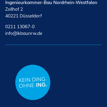
Ingenieurkammer-Bau Nordrhein-Westfalen
Zollhof 2
40221 Düsseldorf
0211 13067-0
nf
kb
nrw
d