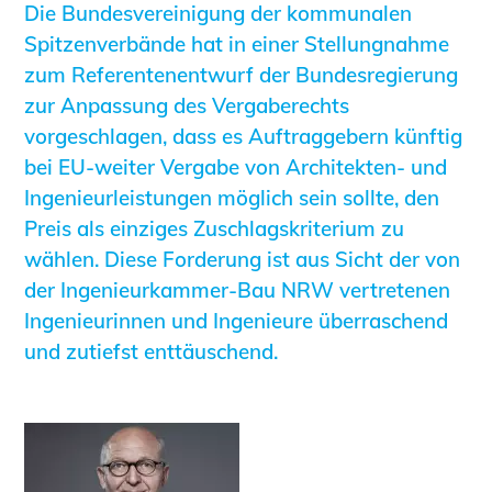
Informationen für Fortbildungsträger
Die Bundesvereinigung der kommunalen
Spitzenverbände hat in einer Stellungnahme
Anträge, Anzeigen, Formulare
zum Referentenentwurf der Bundesregierung
Fortbildung/Seminare
zur Anpassung des Vergaberechts
Informationen für Ingenieurinnen
vorgeschlagen, dass es Auftraggebern künftig
und Ingenieure
bei EU-weiter Vergabe von Architekten- und
Recht
Ingenieurleistungen möglich sein sollte, den
Planungswettbewerbe
Preis als einziges Zuschlagskriterium zu
Publikationen
wählen. Diese Forderung ist aus Sicht der von
Stellenbörse
der Ingenieurkammer-Bau NRW vertretenen
Ingenieurinnen und Ingenieure überraschend
Staatlich anerkannte Sachverständige
und zutiefst enttäuschend.
Öffentlich bestellte und vereidigte
Sachverständige
Prüfsachverständige
Qualifizierte Tragwerksplaner/-innen
Bauvorlageberechtigte