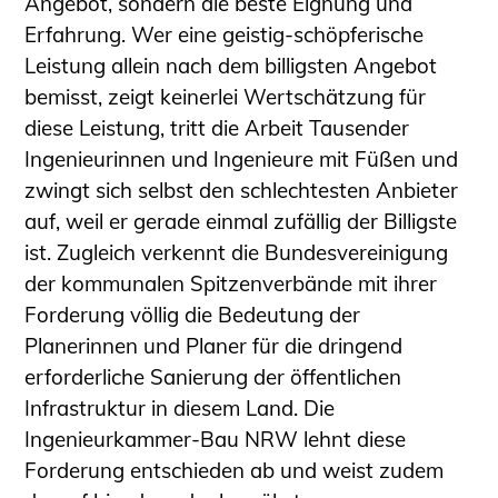
Angebot, sondern die beste Eignung und
Schüler und Studierende
Erfahrung. Wer eine geistig-schöpferische
Projekte für Schülerinnen und Schüler
Leistung allein nach dem billigsten Angebot
START.ING. Das Studierenden Praxis-
bemisst, zeigt keinerlei Wertschätzung für
Programm
diese Leistung, tritt die Arbeit Tausender
Wissenswertes für Studierende
Ingenieurinnen und Ingenieure mit Füßen und
Wettbewerbe für Studierende
zwingt sich selbst den schlechtesten Anbieter
BLING.BLING.
auf, weil er gerade einmal zufällig der Billigste
Kammer Newsletter
ist. Zugleich verkennt die Bundesvereinigung
Presse
der kommunalen Spitzenverbände mit ihrer
Forderung völlig die Bedeutung der
Kontakt und Anfahrt
Planerinnen und Planer für die dringend
Impressum
erforderliche Sanierung der öffentlichen
Datenschutz
Infrastruktur in diesem Land. Die
Ingenieurakademie West
Ingenieurkammer-Bau NRW lehnt diese
Forderung entschieden ab und weist zudem