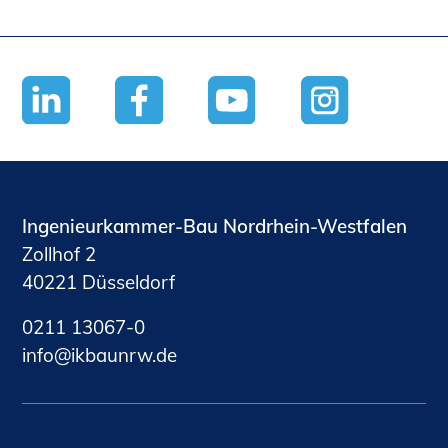
Ingenieurkammer-Bau Nordrhein-Westfalen
Zollhof 2
40221 Düsseldorf
0211 13067-0
nf
kb
nrw
d