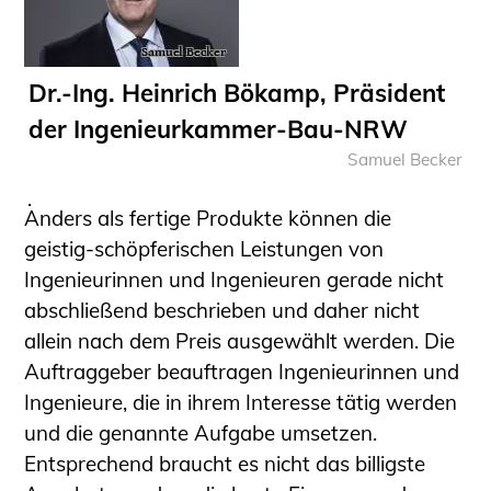
Sachkundige für Zustands- und
Funktionsprüfung privater
Abwasserleitungen
Dr.-Ing. Heinrich Bökamp, Präsident
Vereinbarungen mit
der Ingenieurkammer-Bau-NRW
Ingenieurkammern
Samuel Becker
Büronachfolge
Zusatzqualifikationen
Anders als fertige Produkte können die
Geschützter Bereich
geistig-schöpferischen Leistungen von
Informationen für Auftraggeber und
Ingenieurinnen und Ingenieuren gerade nicht
Verbraucher
abschließend beschrieben und daher nicht
Ingenieursuche (Mitglieder der IK-Bau
allein nach dem Preis ausgewählt werden. Die
NRW)
Auftraggeber beauftragen Ingenieurinnen und
Fachlisten
Ingenieure, die in ihrem Interesse tätig werden
Bauherren-ABC
und die genannte Aufgabe umsetzen.
Entsprechend braucht es nicht das billigste
Informationen für Schülerinnen,