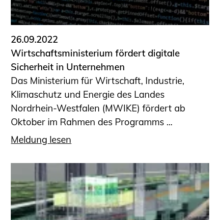
Informationen für Fortbildungsträger
Anträge, Anzeigen, Formulare
26.09.2022
Fortbildung/Seminare
Wirtschaftsministerium fördert digitale
Informationen für Ingenieurinnen
Sicherheit in Unternehmen
und Ingenieure
Das Ministerium für Wirtschaft, Industrie,
Recht
Klimaschutz und Energie des Landes
Planungswettbewerbe
Nordrhein-Westfalen (MWIKE) fördert ab
Publikationen
Oktober im Rahmen des Programms ...
Stellenbörse
Meldung lesen
Staatlich anerkannte Sachverständige
Öffentlich bestellte und vereidigte
Sachverständige
Prüfsachverständige
Qualifizierte Tragwerksplaner/-innen
Bauvorlageberechtigte