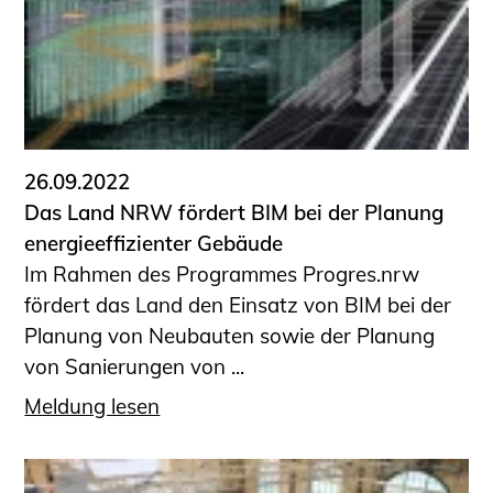
Sachkundige für Zustands- und
Funktionsprüfung privater
Abwasserleitungen
Vereinbarungen mit
Ingenieurkammern
Büronachfolge
26.09.2022
Zusatzqualifikationen
Das Land NRW fördert BIM bei der Planung
Geschützter Bereich
energieeffizienter Gebäude
Im Rahmen des Programmes Progres.nrw
Informationen für Auftraggeber und
fördert das Land den Einsatz von BIM bei der
Verbraucher
Planung von Neubauten sowie der Planung
Ingenieursuche (Mitglieder der IK-Bau
von Sanierungen von ...
NRW)
Fachlisten
Meldung lesen
Bauherren-ABC
Informationen für Schülerinnen,