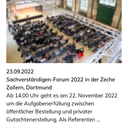
Schüler und Studierende
Projekte für Schülerinnen und Schüler
START.ING. Das Studierenden Praxis-
Programm
Wissenswertes für Studierende
Wettbewerbe für Studierende
BLING.BLING.
Kammer Newsletter
Presse
23.09.2022
Sachverständigen-Forum 2022 in der Zeche
Kontakt und Anfahrt
Zollern, Dortmund
Impressum
Ab 14.00 Uhr geht es am 22. November 2022
Datenschutz
um die Aufgabenerfüllung zwischen
öffentlicher Bestellung und privater
Ingenieurakademie West
Gutachtenerstellung. Als Referenten ...