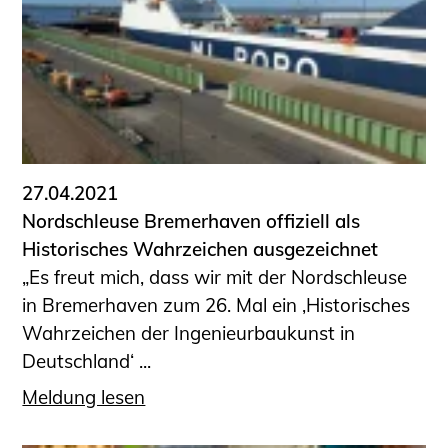
Schüler und Studierende
Projekte für Schülerinnen und Schüler
START.ING. Das Studierenden Praxis-
Programm
Wissenswertes für Studierende
Wettbewerbe für Studierende
BLING.BLING.
27.04.2021
Kammer Newsletter
Nordschleuse Bremerhaven offiziell als
Historisches Wahrzeichen ausgezeichnet
Presse
„Es freut mich, dass wir mit der Nordschleuse
Kontakt und Anfahrt
in Bremerhaven zum 26. Mal ein ‚Historisches
Impressum
Wahrzeichen der Ingenieurbaukunst in
Datenschutz
Deutschland‘ ...
Ingenieurakademie West
Meldung lesen