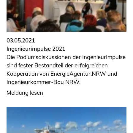
Sachkundige für Zustands- und
Funktionsprüfung privater
Abwasserleitungen
Vereinbarungen mit
Ingenieurkammern
03.05.2021
Büronachfolge
Ingenieurimpulse 2021
Zusatzqualifikationen
Die Podiumsdiskussionen der IngenieurImpulse
Geschützter Bereich
sind fester Bestandteil der erfolgreichen
Kooperation von EnergieAgentur.NRW und
Informationen für Auftraggeber und
Ingenieurkammer-Bau NRW.
Verbraucher
Ingenieursuche (Mitglieder der IK-Bau
Meldung lesen
NRW)
Fachlisten
Bauherren-ABC
Informationen für Schülerinnen,