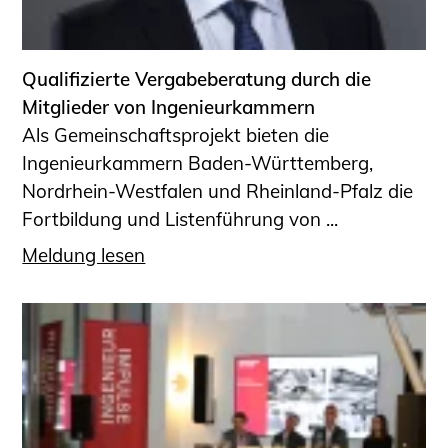
Informationen für Fortbildungsträger
Anträge, Anzeigen, Formulare
Qualifizierte Vergabeberatung durch die
Fortbildung/Seminare
Mitglieder von Ingenieurkammern
Informationen für Ingenieurinnen
Als Gemeinschaftsprojekt bieten die
und Ingenieure
Ingenieurkammern Baden-Württemberg,
Recht
Nordrhein-Westfalen und Rheinland-Pfalz die
Planungswettbewerbe
Fortbildung und Listenführung von ...
Publikationen
Meldung lesen
Stellenbörse
Staatlich anerkannte Sachverständige
Öffentlich bestellte und vereidigte
Sachverständige
Prüfsachverständige
Qualifizierte Tragwerksplaner/-innen
Bauvorlageberechtigte