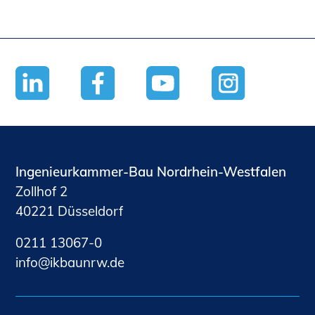
Ingenieurkammer-Bau Nordrhein-Westfalen
Zollhof 2
40221 Düsseldorf
0211 13067-0
nf
kb
nrw
d