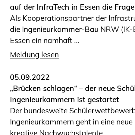
Sachkundige für Zustands- und
auf der InfraTech in Essen die Frag
Funktionsprüfung privater
Als Kooperationspartner der Infrastr
Abwasserleitungen
die Ingenieurkammer-Bau NRW (IK-
Vereinbarungen mit
Essen ein namhaft ...
Ingenieurkammern
Meldung lesen
Büronachfolge
Zusatzqualifikationen
05.09.2022
„Brücken schlagen“ – der neue Sch
Ingenieurkammern ist gestartet
Der bundesweite Schülerwettbewerb 
Ingenieurkammern geht in eine neue 
kreative Nachwuchstalente ...