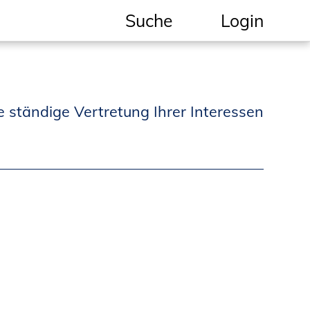
Suche
Login
Geschützter Bereich
Informationen für
e ständige Vertretung Ihrer Interessen
Auftraggeber und
Verbraucher
Ingenieursuche
(Mitglieder der IK-Bau
NRW)
Fachlisten
Bauherren-ABC