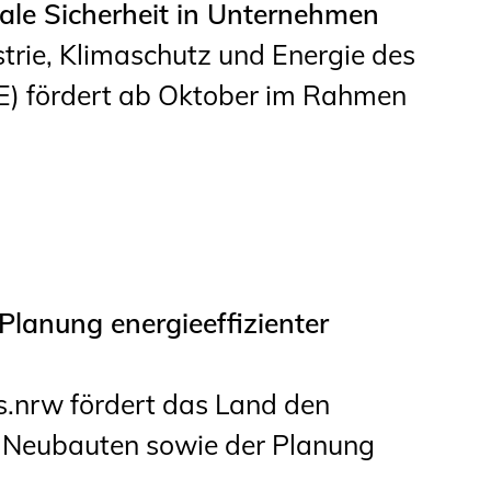
tale Sicherheit in Unternehmen
Informationen für
strie, Klimaschutz und Energie des
Schülerinnen, Schüler
) fördert ab Oktober im Rahmen
und Studierende
Projekte für
Schülerinnen und
Schüler
START.ING. Das
Studierenden Praxis-
lanung energieeffizienter
Programm
Wissenswertes für
nrw fördert das Land den
Studierende
n Neubauten sowie der Planung
Wettbewerbe für