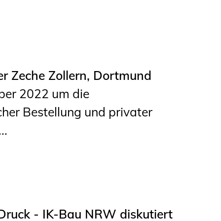
Studierende
BLING.BLING.
Kammer Newsletter
r Zeche Zollern, Dortmund
Presse
ber 2022 um die
Kontakt und Anfahrt
her Bestellung und privater
..
Impressum
Datenschutz
Ingenieurakademie
West
Druck - IK-Bau NRW diskutiert