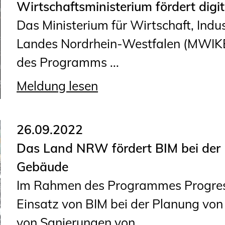
Wirtschaftsministerium fördert digi
Geschäftsstelle
Das Ministerium für Wirtschaft, Indu
Mitgliedschaft
Landes Nordrhein-Westfalen (MWIKE
Veranstaltungsformate
des Programms ...
Unsere Publikationen
Informationen für
Meldung lesen
Fortbildungsträger
26.09.2022
Anträge, Anzeigen, Formulare
Das Land NRW fördert BIM bei der P
Fortbildung/Seminare
Gebäude
Informationen für
Im Rahmen des Programmes Progres.
Ingenieurinnen und Ingenieure
Einsatz von BIM bei der Planung vo
Recht
von Sanierungen von ...