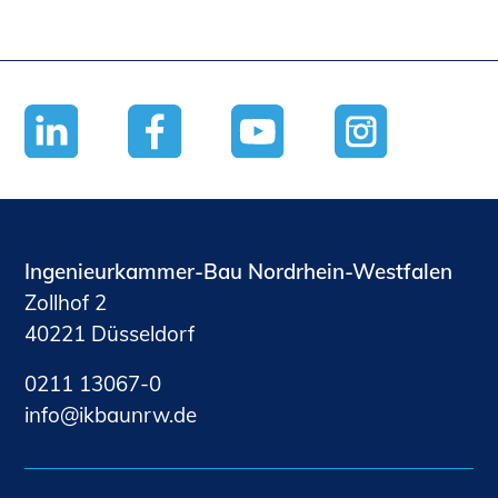
Ingenieurkammer-Bau Nordrhein-Westfalen
Zollhof 2
40221 Düsseldorf
0211 13067-0
nf
kb
nrw
d