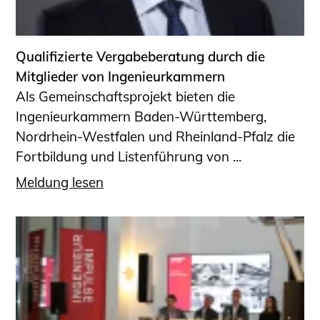
Informationen für Fortbildungsträger
Anträge, Anzeigen, Formulare
Qualifizierte Vergabeberatung durch die
Fortbildung/Seminare
Mitglieder von Ingenieurkammern
Informationen für Ingenieurinnen
Als Gemeinschaftsprojekt bieten die
und Ingenieure
Ingenieurkammern Baden-Württemberg,
Recht
Nordrhein-Westfalen und Rheinland-Pfalz die
Planungswettbewerbe
Fortbildung und Listenführung von ...
Publikationen
Meldung lesen
Stellenbörse
Staatlich anerkannte Sachverständige
Öffentlich bestellte und vereidigte
Sachverständige
Prüfsachverständige
Qualifizierte Tragwerksplaner/-innen
Bauvorlageberechtigte