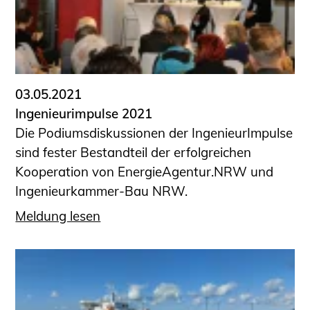
Sachkundige für Zustands- und
Funktionsprüfung privater
Abwasserleitungen
Vereinbarungen mit
Ingenieurkammern
03.05.2021
Büronachfolge
Ingenieurimpulse 2021
Zusatzqualifikationen
Die Podiumsdiskussionen der IngenieurImpulse
Geschützter Bereich
sind fester Bestandteil der erfolgreichen
Kooperation von EnergieAgentur.NRW und
Informationen für Auftraggeber und
Ingenieurkammer-Bau NRW.
Verbraucher
Ingenieursuche (Mitglieder der IK-Bau
Meldung lesen
NRW)
Fachlisten
Bauherren-ABC
Informationen für Schülerinnen,