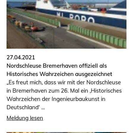
Schüler und Studierende
Projekte für Schülerinnen und Schüler
START.ING. Das Studierenden Praxis-
Programm
Wissenswertes für Studierende
Wettbewerbe für Studierende
BLING.BLING.
27.04.2021
Kammer Newsletter
Nordschleuse Bremerhaven offiziell als
Historisches Wahrzeichen ausgezeichnet
Presse
„Es freut mich, dass wir mit der Nordschleuse
Kontakt und Anfahrt
in Bremerhaven zum 26. Mal ein ‚Historisches
Impressum
Wahrzeichen der Ingenieurbaukunst in
Datenschutz
Deutschland‘ ...
Ingenieurakademie West
Meldung lesen